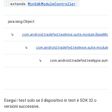
extends
MinSdkModuleController
java.lang.Object
↳
com.android.tradefed.testtype.suite.module.BaseModu
↳
com.android.tradefed.testtype.suite.module.
↳
com.android.tradefed.testtype.suite
Esegui i test solo se il dispositivo in test è SDK 32 o
versioni successive.