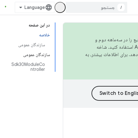
/
در این صفحه
خلاصه
نبع را در سه‌ماهه دوم و
سازندگان عمومی
استفاده کنید. شاخه
سازندگان عمومی
Sdk30ModuleCo
ntroller