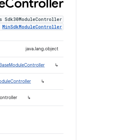
e
Controller
s Sdk30ModuleController
s
MinSdkModuleController
java.lang.object
.BaseModuleController
↳
oduleController
↳
ntroller
↳