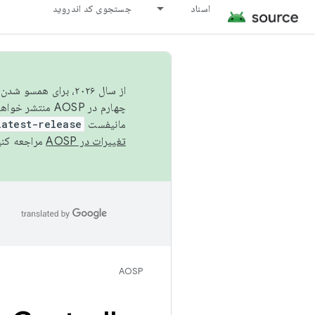
اسناد
جستجوی کد اندروید
از سال ۲۰۲۶، برای ه
چهارم در AOSP منتشر خواهیم کرد. برای ساخت و مشارکت در AOSP،
مانیفست
latest-release
تغییرات در AOSP
مراجعه کنی
ا
AOSP