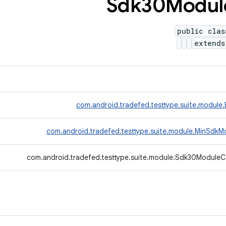
Sdk30Modul
public clas
extend
com.android.tradefed.testtype.suite.module
com.android.tradefed.testtype.suite.module.MinSdkM
com.android.tradefed.testtype.suite.module.Sdk30ModuleCo