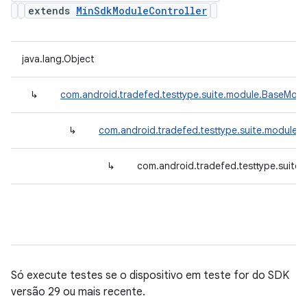
extends
MinSdkModuleController
java.lang.Object
↳
com.android.tradefed.testtype.suite.module.BaseModu
↳
com.android.tradefed.testtype.suite.module.
↳
com.android.tradefed.testtype.suite
Só execute testes se o dispositivo em teste for do SDK
versão 29 ou mais recente.