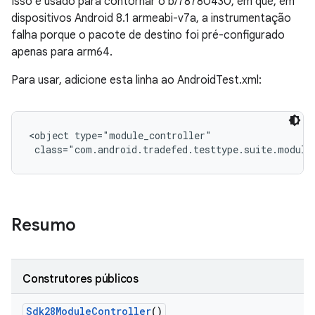
Isso é usado para contornar o b/78780430, em que, em
dispositivos Android 8.1 armeabi-v7a, a instrumentação
falha porque o pacote de destino foi pré-configurado
apenas para arm64.
Para usar, adicione esta linha ao AndroidTest.xml:
<object type="module_controller"

 class="com.android.tradefed.testtype.suite.module
Resumo
Construtores públicos
Sdk28Module
Controller
()