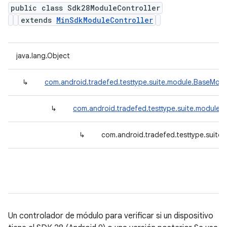
public class Sdk28ModuleController
extends
MinSdkModuleController
java.lang.Object
↳
com.android.tradefed.testtype.suite.module.BaseModu
↳
com.android.tradefed.testtype.suite.module.
↳
com.android.tradefed.testtype.suite
Un controlador de módulo para verificar si un dispositivo