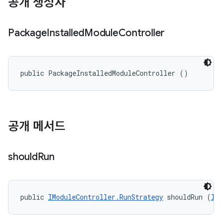
공개 생성자
Package
Installed
Module
Controller
public PackageInstalledModuleController ()
공개 메서드
should
Run
public 
IModuleController.RunStrategy
 shouldRun (
II