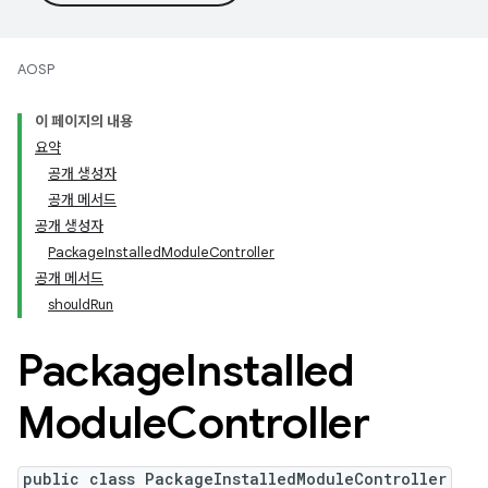
AOSP
이 페이지의 내용
요약
공개 생성자
공개 메서드
공개 생성자
PackageInstalledModuleController
공개 메서드
shouldRun
Package
Installed
Module
Controller
public class PackageInstalledModuleController