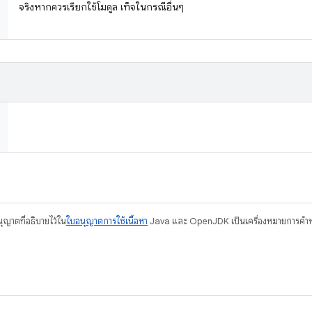
จริงหากควรเรียกใช้โมดูล เท็จในกรณีอื่นๆ
อนุญาตที่อธิบายไว้ใน
ใบอนุญาตการใช้เนื้อหา
Java และ OpenJDK เป็นเครื่องหมายการค้าห