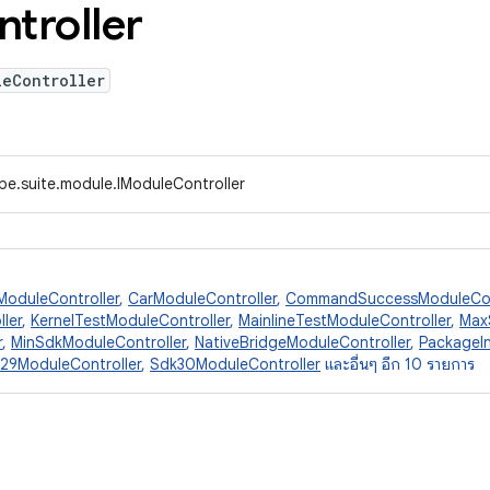
troller
leController
pe.suite.module.IModuleController
ModuleController
,
CarModuleController
,
CommandSuccessModuleCon
ler
,
KernelTestModuleController
,
MainlineTestModuleController
,
Max
r
,
MinSdkModuleController
,
NativeBridgeModuleController
,
PackageIn
29ModuleController
,
Sdk30ModuleController
และอื่นๆ อีก 10 รายการ