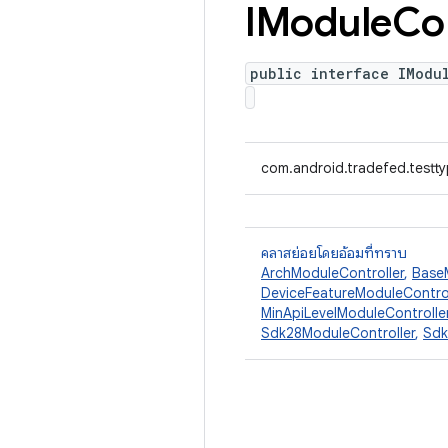
IModule
Con
public interface IModu
com.android.tradefed.testty
คลาสย่อยโดยอ้อมที่ทราบ
ArchModuleController
,
Base
DeviceFeatureModuleControl
MinApiLevelModuleControlle
Sdk28ModuleController
,
Sdk