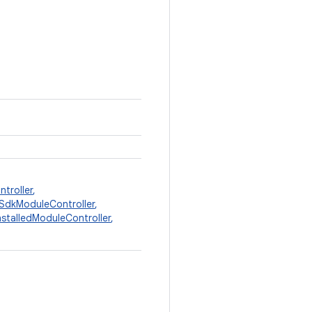
troller
,
SdkModuleController
,
stalledModuleController
,