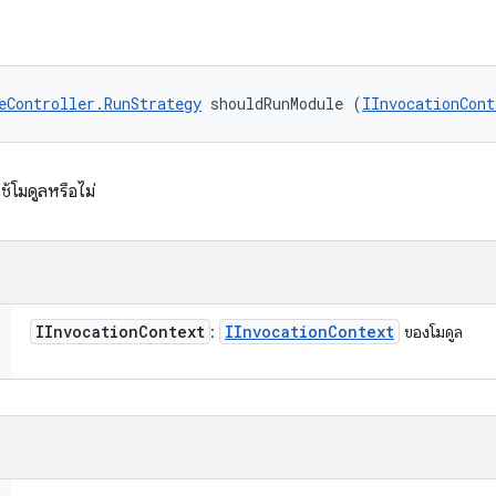
eController.RunStrategy
 shouldRunModule (
IInvocationCont
้โมดูลหรือไม่
IInvocation
Context
IInvocation
Context
:
ของโมดูล