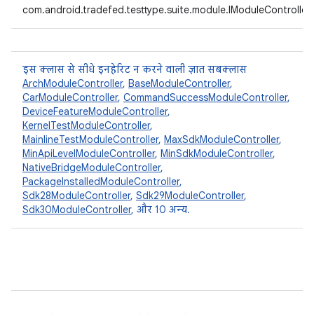
com.android.tradefed.testtype.suite.module.IModuleController
इस क्लास से सीधे इनहेरिट न करने वाली ज्ञात सबक्लास
ArchModuleController
,
BaseModuleController
,
CarModuleController
,
CommandSuccessModuleController
,
DeviceFeatureModuleController
,
KernelTestModuleController
,
MainlineTestModuleController
,
MaxSdkModuleController
,
MinApiLevelModuleController
,
MinSdkModuleController
,
NativeBridgeModuleController
,
PackageInstalledModuleController
,
Sdk28ModuleController
,
Sdk29ModuleController
,
Sdk30ModuleController
, और 10 अन्य.