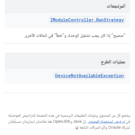
المرتجعات
IModule
Controller
.
Run
Strategy
"صحيح" إذا كان يجب تشغيل الوحدة، و"خطأ" في الحالات الأخرى
عمليات الطرح
Device
Not
Available
Exception
يخضع كل من المحتوى وعيّنات التعليمات البرمجية في هذه الصفحة للتراخيص الموضحّة
في
ترخيص استخدام المحتوى
. إنّ Java وOpenJDK هما علامتان تجاريتان مسجَّلتان
لشركة Oracle و/أو الشركات التابعة لها.