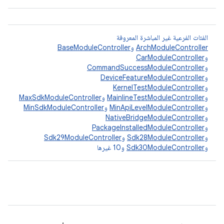
الفئات الفرعية غير المباشرة المعروفة
ArchModuleController
و
BaseModuleController
و
CarModuleController
و
CommandSuccessModuleController
و
DeviceFeatureModuleController
و
KernelTestModuleController
و
MainlineTestModuleController
و
MaxSdkModuleController
و
MinApiLevelModuleController
و
MinSdkModuleController
و
NativeBridgeModuleController
و
PackageInstalledModuleController
و
Sdk28ModuleController
و
Sdk29ModuleController
و
Sdk30ModuleController
و10 غيرها