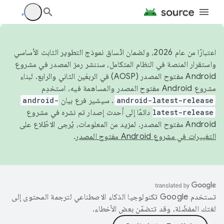
اعتبارًا من عام 2026، ولضمان اتّساق نموذج التطوير الثابت الأساسي
واستقرار المنصة في النظام المتكامل، سننشر رمز المصدر في مشروع
Android مفتوح المصدر (AOSP) في الربعَين الثاني والرابع. لبناء
مشروع Android مفتوح المصدر والمساهمة فيه، استخدِم
android-latest-release
. سيشير فرع بيان
android-
latest-release
دائمًا إلى أحدث إصدار تم نشره في مشروع
Android مفتوح المصدر. لمزيد من المعلومات، يُرجى الاطّلاع على
التغييرات في مشروع Android مفتوح المصدر
.
تستخدم Google تكنولوجيا الذكاء الاصطناعي لترجمة المحتوى إلى
لغتك المفضّلة، وقد تتضمّن بعض الأخطاء.