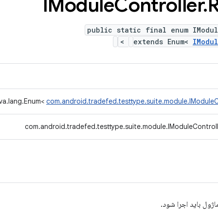
IModule
Controller
.
public static final enum IModul
>
extends Enum<
IModul
ava.lang.Enum<
com.android.tradefed.testtype.suite.module.IModuleC
com.android.tradefed.testtype.suite.module.IModuleControl