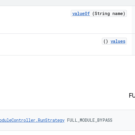
value
Of
(String name)
()
values
F
oduleController.RunStrategy
 FULL_MODULE_BYPASS