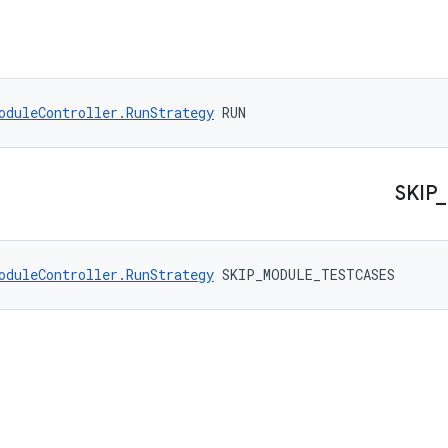
oduleController.RunStrategy
 RUN
SKIP
_
oduleController.RunStrategy
 SKIP_MODULE_TESTCASES