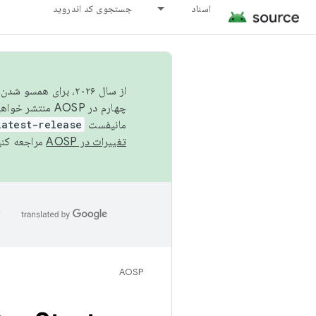
اسناد
جستجوی کد اندروید
از سال ۲۰۲۶، برای ه
چهارم در AOSP منتشر خواهیم کرد. برای ساخت و مشارکت در AOSP،
مانیفست
latest-release
تغییرات در AOSP
مراجعه کنی
ا
AOSP