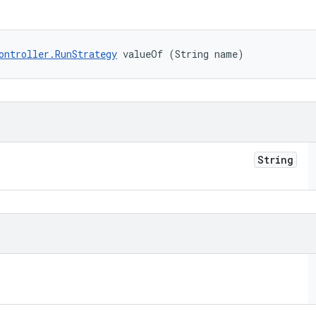
ontroller.RunStrategy
 valueOf (String name)
String