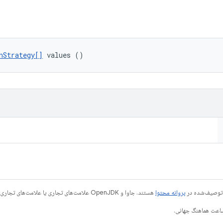
nStrategy[]
 values ()
ی توصیف‌شده در
پروانه محتوا
هستند. جاوا و OpenJDK علامت‌های تجاری یا علامت‌های تجاری ثبت‌شده Oracle و/یا وابسته‌های آن هستند.