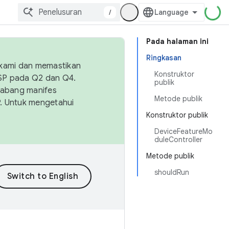
/
Pada halaman ini
Ringkasan
 kami dan memastikan
Konstruktor
OSP pada Q2 dan Q4.
publik
Cabang manifes
Metode publik
SP. Untuk mengetahui
Konstruktor publik
DeviceFeatureMo
duleController
Metode publik
shouldRun