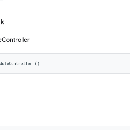
ik
e
Controller
duleController ()