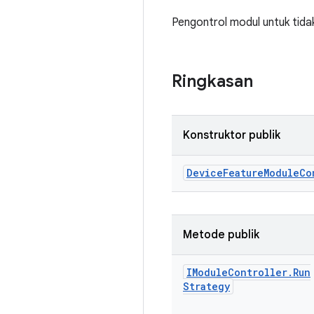
Pengontrol modul untuk tidak
Ringkasan
Konstruktor publik
Device
Feature
Module
Co
Metode publik
IModule
Controller
.
Run
Strategy