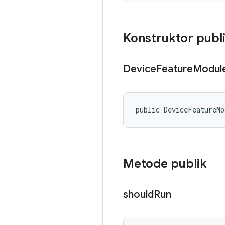
Konstruktor publ
Device
Feature
Modul
public DeviceFeatureMo
Metode publik
should
Run