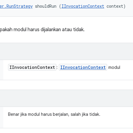
er.RunStrategy
 shouldRun (
IInvocationContext
 context)
kah modul harus dijalankan atau tidak.
IInvocation
Context
IInvocation
Context
:
modul
Benar jika modul harus berjalan, salah jika tidak.