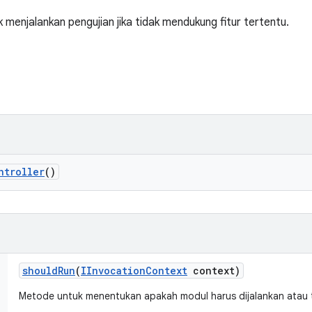
 menjalankan pengujian jika tidak mendukung fitur tertentu.
ntroller
()
should
Run
(
IInvocation
Context
context)
Metode untuk menentukan apakah modul harus dijalankan atau t