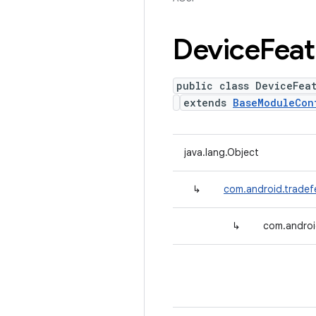
Device
Feat
public class DeviceFea
extends
BaseModuleCon
java.lang.Object
↳
com.android.tradef
↳
com.androi