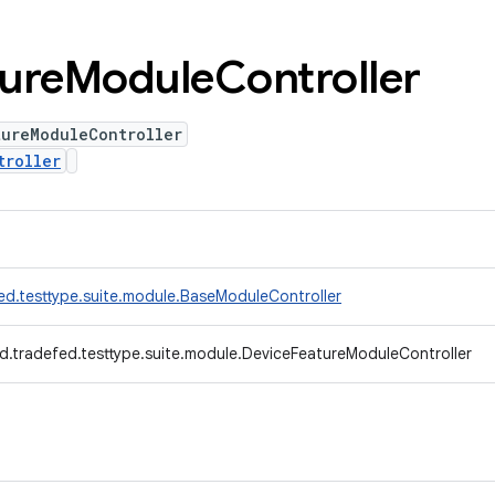
ure
Module
Controller
tureModuleController
troller
ed.testtype.suite.module.BaseModuleController
d.tradefed.testtype.suite.module.DeviceFeatureModuleController