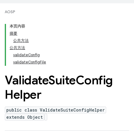
AOSP
本页内容
摘要
公共方法
公共方法
validateConfig
validateConfigFile
Validate
Suite
Config
Helper
public class ValidateSuiteConfigHelper
extends Object