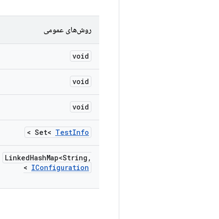
روش‌های عمومی
void
void
void
>
Set<
Test
Info
Linked
Hash
Map<String
,
>
IConfiguration