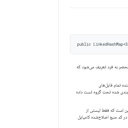
public LinkedHashMap<S
حصر به فرد تعریف می‌شود که
TEST_MAPPI مشخص می‌کند. اجراکننده تمام فایل‌های
tes تجزیه می‌کند و تست‌های گروه‌بندی شده تحت گروه تست داده
include-fil، که نام تستی که باید اجرا شود را مشخص می‌کند. مورد استفاده برای presubmit check این است که فقط لیستی از
که باید تأیید شوند را اجرا کند. لیست تست‌ها از فایل‌های TEST_MAPPING مرتبط در کد منبع اصلاح‌شده کامپایل