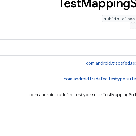
Test
Mapping
S
public class
com.android.tradefed.tes
com.android.tradefed.testtype.suit
com.android.tradefed.testtype.suite.TestMappingSui