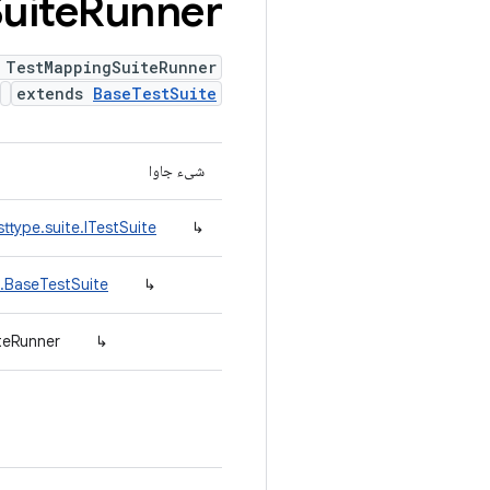
uite
Runner
 TestMappingSuiteRunner
extends
BaseTestSuite
شیء جاوا
ttype.suite.ITestSuite
↳
e.BaseTestSuite
↳
teRunner
↳