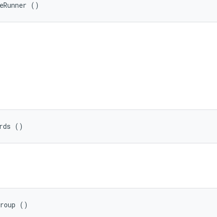
teRunner ()
rds ()
Group ()