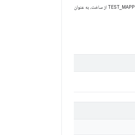
برای اجرای تست‌های مشخص‌شده توسط گزینه include-filter یا فایل‌های TEST_MAPPING از ساخت، به عنوان