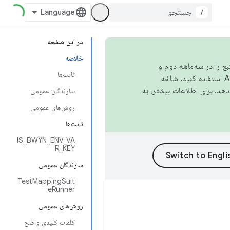
/
در این صفحه
خلاصه
نبع را در سه‌ماهه دوم و
ثابت‌ها
استفاده کنید. شاخه
سازندگان عمومی
روش‌های عمومی
ثابت‌ها
IS_BWYN_ENV_VA
R_KEY
سازندگان عمومی
TestMappingSuit
eRunner
روش‌های عمومی
کلمات کلیدی واضح