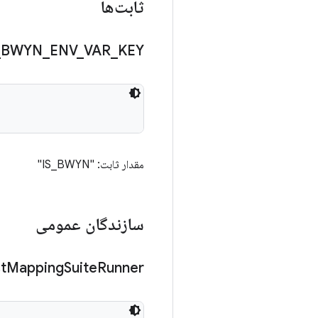
ثابت‌ها
_
BWYN
_
ENV
_
VAR
_
KEY
مقدار ثابت: "IS_BWYN"
سازندگان عمومی
t
Mapping
Suite
Runner