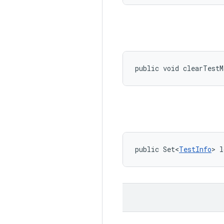
public void clearTest
public Set<
TestInfo
> l