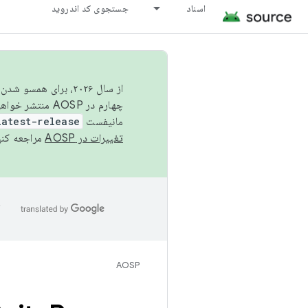
اسناد
جستجوی کد اندروید
از سال ۲۰۲۶، برای ه
چهارم در AOSP منتشر خواهیم کرد. برای ساخت و مشارکت در AOSP،
مانیفست
latest-release
تغییرات در AOSP
مراجعه کنی
ا
AOSP