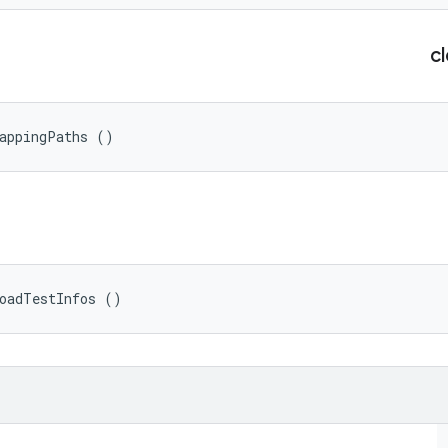
c
MappingPaths ()
oadTestInfos ()