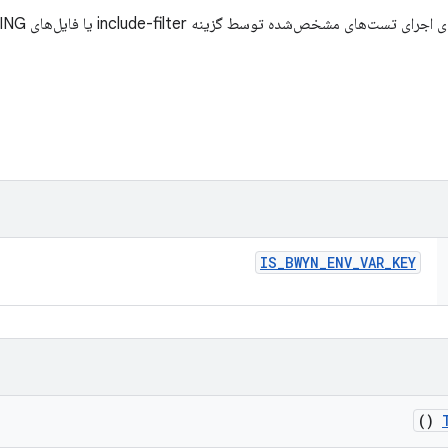
IS
_
BWYN
_
ENV
_
VAR
_
KEY
()