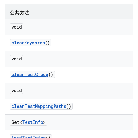
公共方法
void
clear
Keywords
()
void
clear
Test
Group
()
void
clear
Test
Mapping
Paths
()
Set<
Test
Info
>
load
Test
Infos
()