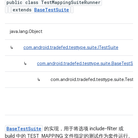
public class TestMappingSuiteRunner
extends
BaseTestSuite
java.lang.Object
↳
com.android.tradefed.testtype.suite.ITestSuite
↳
com.android.tradefed.testtype.suite.BaseTestSui
↳
com.android.tradefed.testtype.suite.Test
BaseTestSuite
的实现，用于将选项 include-filter 或
build 中的 TEST_MAPPING 文件指定的测试作为套件运行。