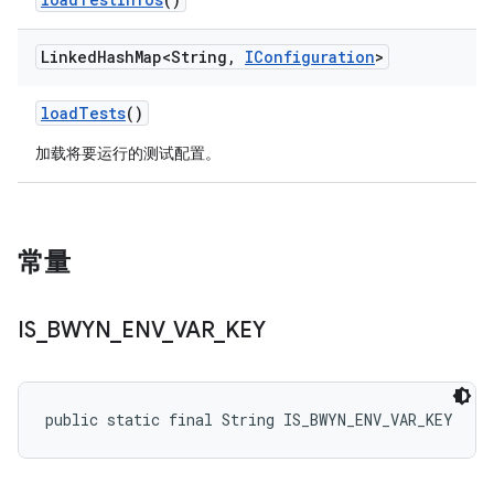
Linked
Hash
Map<String
,
IConfiguration
>
load
Tests
()
加载将要运行的测试配置。
常量
IS
_
BWYN
_
ENV
_
VAR
_
KEY
public static final String IS_BWYN_ENV_VAR_KEY