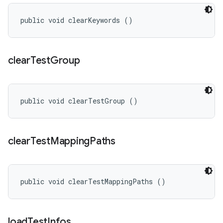
public void clearKeywords ()
clear
Test
Group
public void clearTestGroup ()
clear
Test
Mapping
Paths
public void clearTestMappingPaths ()
load
Test
Infos