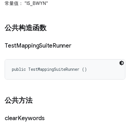
常量值： "IS_BWYN"
公共构造函数
Test
Mapping
Suite
Runner
public TestMappingSuiteRunner ()
公共方法
clear
Keywords