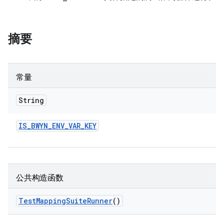
摘要
常量
String
IS
_
BWYN
_
ENV
_
VAR
_
KEY
公共构造函数
Test
Mapping
Suite
Runner
()