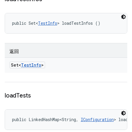
public Set<
TestInfo
> loadTestInfos ()
返回
Set<
Test
Info
>
load
Tests
public LinkedHashMap<String, 
IConfiguration
> loadT