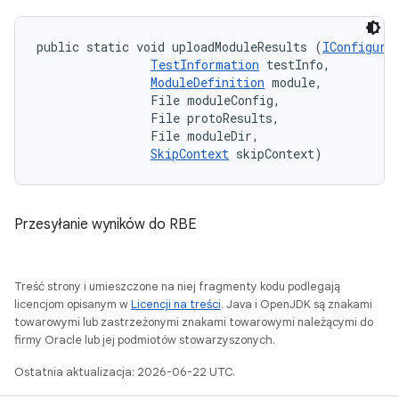
public static void uploadModuleResults (
IConfigura
TestInformation
 testInfo, 

ModuleDefinition
 module, 

                File moduleConfig, 

                File protoResults, 

                File moduleDir, 

SkipContext
 skipContext)
Przesyłanie wyników do RBE
Treść strony i umieszczone na niej fragmenty kodu podlegają
licencjom opisanym w
Licencji na treści
. Java i OpenJDK są znakami
towarowymi lub zastrzeżonymi znakami towarowymi należącymi do
firmy Oracle lub jej podmiotów stowarzyszonych.
Ostatnia aktualizacja: 2026-06-22 UTC.