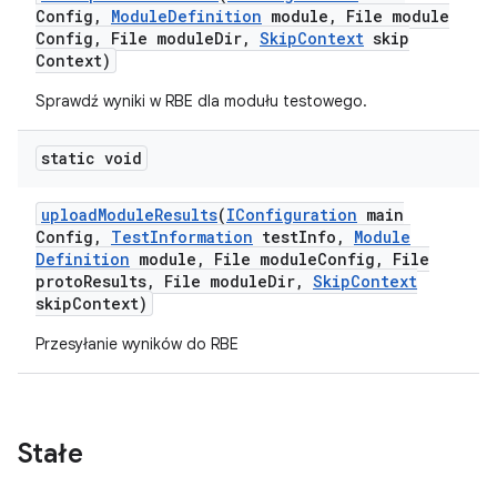
Config
,
Module
Definition
module
,
File module
Config
,
File module
Dir
,
Skip
Context
skip
Context)
Sprawdź wyniki w RBE dla modułu testowego.
static void
upload
Module
Results
(
IConfiguration
main
Config
,
Test
Information
test
Info
,
Module
Definition
module
,
File module
Config
,
File
proto
Results
,
File module
Dir
,
Skip
Context
skip
Context)
Przesyłanie wyników do RBE
Stałe