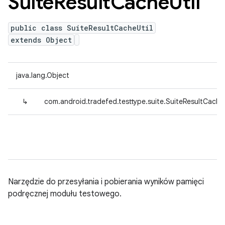
Suite
Result
Cache
Util
public class SuiteResultCacheUtil
extends Object
java.lang.Object
↳
com.android.tradefed.testtype.suite.SuiteResultCacheU
Narzędzie do przesyłania i pobierania wyników pamięci
podręcznej modułu testowego.