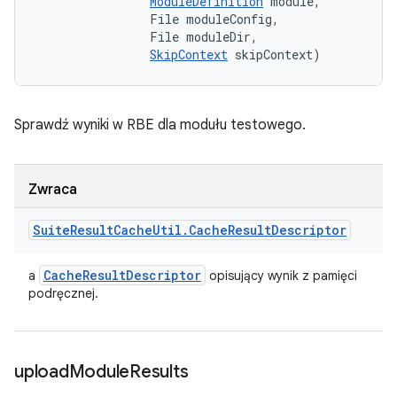
ModuleDefinition
 module, 

                File moduleConfig, 

                File moduleDir, 

SkipContext
 skipContext)
Sprawdź wyniki w RBE dla modułu testowego.
Zwraca
Suite
Result
Cache
Util
.
Cache
Result
Descriptor
Cache
Result
Descriptor
a
opisujący wynik z pamięci
podręcznej.
upload
Module
Results