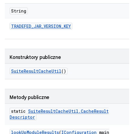
String
TRADEFED
_
JAR
_
VERSION
_
KEY
Konstruktory publiczne
Suite
Result
Cache
Util
()
Metody publiczne
static
Suite
Result
Cache
Util
.
Cache
Result
Descriptor
look
Up
Module
Results
(
IConfiguration
main