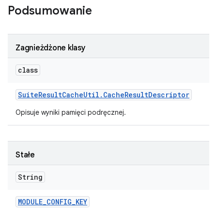
Podsumowanie
Zagnieżdżone klasy
class
Suite
Result
Cache
Util
.
Cache
Result
Descriptor
Opisuje wyniki pamięci podręcznej.
Stałe
String
MODULE
_
CONFIG
_
KEY