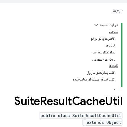
AOSP
در این صفحه
خلاصه
کلاس‌های تو در تو
ثابت‌ها
سازندگان عمومی
روش‌های عمومی
ثابت‌ها
کلید پیکربندی ماژول
کلید نسخه شیشه‌ای معامله‌شده
Suite
Result
Cache
Util
public class SuiteResultCacheUtil
extends Object