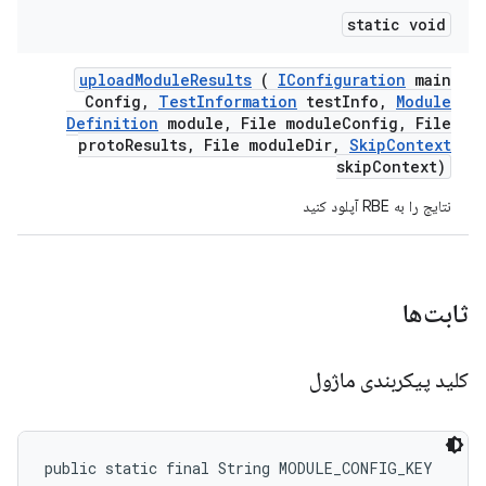
static void
upload
Module
Results
(
IConfiguration
main
Config
,
Test
Information
test
Info
,
Module
Definition
module
,
File module
Config
,
File
proto
Results
,
File module
Dir
,
Skip
Context
skip
Context)
نتایج را به RBE آپلود کنید
ثابت‌ها
کلید پیکربندی ماژول
public static final String MODULE_CONFIG_KEY