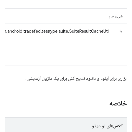
شیء جاوا
om.android.tradefed.testtype.suite.SuiteResultCacheUtil
↳
ابزاری برای آپلود و دانلود نتایج کش برای یک ماژول آزمایشی.
خلاصه
کلاس‌های تو در تو