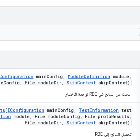
Configuration
main
Config
,
Module
Definition
module
,
le
Config
,
File module
Dir
,
Skip
Context
skip
Context)
البحث عن النتائج في RBE لوحدة الاختبار
ts
(
IConfiguration
main
Config
,
Test
Information
test
ition
module
,
File module
Config
,
File proto
Results
,
File module
Dir
,
Skip
Context
skip
Context)
تحميل النتائج إلى RBE