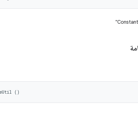
Constant 
مة
eUtil ()