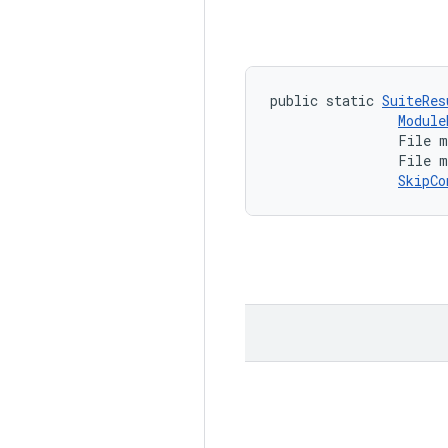
public static 
SuiteRes
Module
                File m
                File m
SkipCo