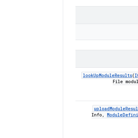
look
Up
Module
Results
(
I
File modu
upload
Module
Resul
Info
,
Module
Defin