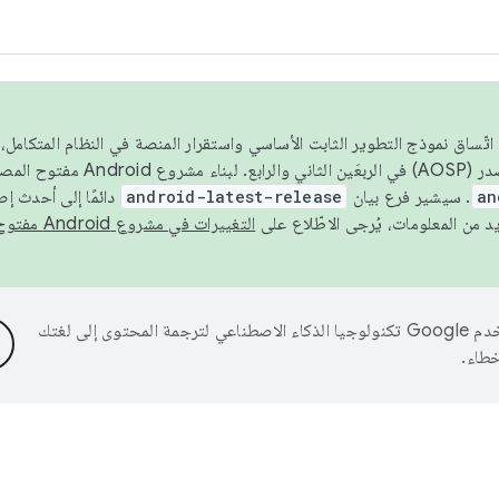
 عام 2026، ولضمان اتّساق نموذج التطوير الثابت الأساسي واستقرار المنصة في النظام المت
an
. سيشير فرع بيان
android-latest-release
دائمًا إلى أحدث إ
التغييرات في مشروع Android مفتوح المصدر
تستخدم Google تكنولوجيا الذكاء الاصطناعي لترجمة المحتوى إلى لغتك
خطاء.