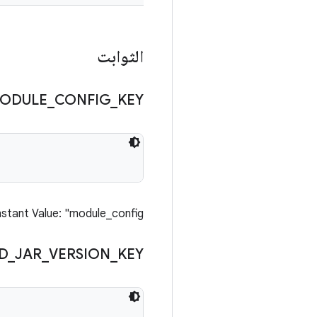
الثوابت
ODULE
_
CONFIG
_
KEY
stant Value: "module_config"
D
_
JAR
_
VERSION
_
KEY