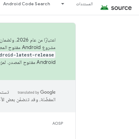
المستندات
Android Code Search
اعتبارًا من
مشروع Android مفتوح المصدر (AOSP) في الربعَين الثاني والرابع. لبناء مشروع Android مفتوح المصدر والمساهمة فيه، استخدِم
droid-latest-release
Android مفتوح المصدر. لمزيد من المعلومات، يُرجى الاطّلاع على
المفضّلة، وقد تتضمّن بعض الأ
AOSP