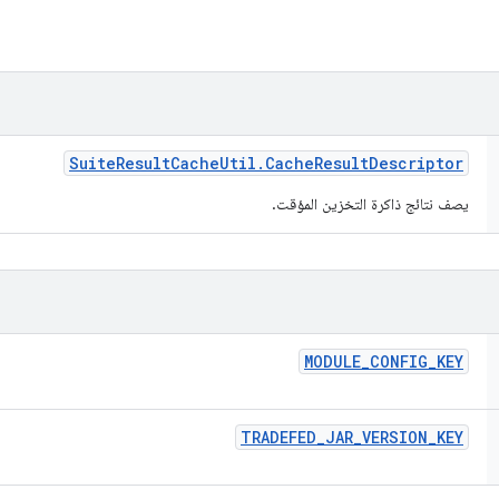
Suite
Result
Cache
Util
.
Cache
Result
Descriptor
يصف نتائج ذاكرة التخزين المؤقت.
MODULE
_
CONFIG
_
KEY
TRADEFED
_
JAR
_
VERSION
_
KEY