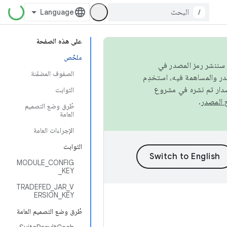
/
على هذه الصفحة
ملخّص
كامل، سننشر رمز المصدر في
الصفوف المضمّنة
صدار تم نشره في مشروع
الثوابت
.
طُرق وضع التصميم
العامة
الإجراءات العامة
الثوابت
MODULE_CONFIG
_KEY
TRADEFED_JAR_V
ERSION_KEY
طُرق وضع التصميم العامة