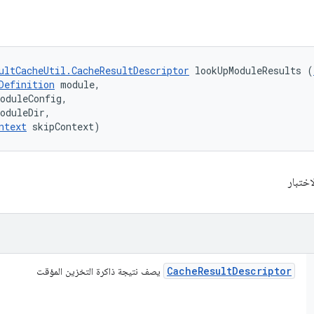
ultCacheUtil.CacheResultDescriptor
 lookUpModuleResults (
Definition
 module, 

oduleConfig, 

oduleDir, 

ntext
 skipContext)
Cache
Result
Descriptor
يصف نتيجة ذاكرة التخزين المؤقت