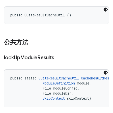
public SuiteResultCacheUtil ()
公共方法
look
Up
Module
Results
public static 
SuiteResultCacheUtil.CacheResultDesc
ModuleDefinition
 module, 

                File moduleConfig, 

                File moduleDir, 

SkipContext
 skipContext)