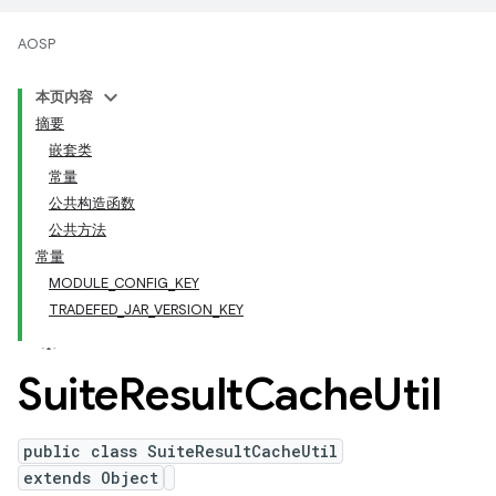
AOSP
本页内容
摘要
嵌套类
常量
公共构造函数
公共方法
常量
MODULE_CONFIG_KEY
TRADEFED_JAR_VERSION_KEY
Suite
Result
Cache
Util
public class SuiteResultCacheUtil
extends Object