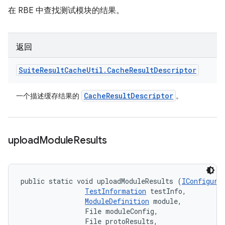
在 RBE 中查找测试模块的结果。
返回
Suite
Result
Cache
Util
.
Cache
Result
Descriptor
Cache
Result
Descriptor
一个描述缓存结果的
。
upload
Module
Results
public static void uploadModuleResults (
IConfigura
TestInformation
 testInfo, 

ModuleDefinition
 module, 

                File moduleConfig, 

                File protoResults, 
