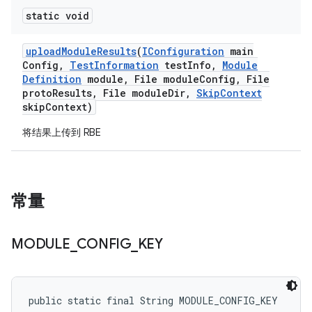
static void
upload
Module
Results
(
IConfiguration
main
Config
,
Test
Information
test
Info
,
Module
Definition
module
,
File module
Config
,
File
proto
Results
,
File module
Dir
,
Skip
Context
skip
Context)
将结果上传到 RBE
常量
MODULE
_
CONFIG
_
KEY
public static final String MODULE_CONFIG_KEY