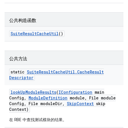
公共构造函数
Suite
Result
Cache
Util
()
公共方法
static
Suite
Result
Cache
Util
.
Cache
Result
Descriptor
look
Up
Module
Results
(
IConfiguration
main
Config
,
Module
Definition
module
,
File module
Config
,
File module
Dir
,
Skip
Context
skip
Context)
在 RBE 中查找测试模块的结果。