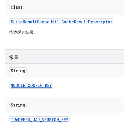
class
Suite
Result
Cache
Util
.
Cache
Result
Descriptor
描述缓存结果。
常量
String
MODULE
_
CONFIG
_
KEY
String
TRADEFED
_
JAR
_
VERSION
_
KEY