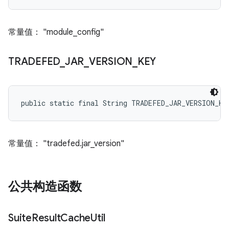
常量值： "module_config"
TRADEFED
_
JAR
_
VERSION
_
KEY
public static final String TRADEFED_JAR_VERSION_KE
常量值： "tradefed.jar_version"
公共构造函数
Suite
Result
Cache
Util