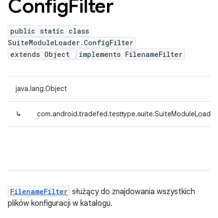
Config
Filter
public static class
SuiteModuleLoader.ConfigFilter
extends Object
implements FilenameFilter
java.lang.Object
↳
com.android.tradefed.testtype.suite.SuiteModuleLoader.
FilenameFilter
służący do znajdowania wszystkich
plików konfiguracji w katalogu.