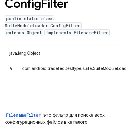
Config
Filter
public static class
SuiteModuleLoader.ConfigFilter
extends Object
implements FilenameFilter
java.lang.Object
↳
com.android.tradefed.testtype.suite.SuiteModuleLoader.
FilenameFilter
это фильтр для поиска всех
конфигурационных файлов в каталоге.