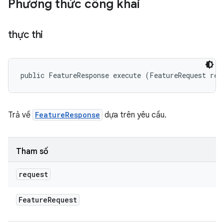
Phương thức công khai
thực thi
public FeatureResponse execute (FeatureRequest req
Trả về
FeatureResponse
dựa trên yêu cầu.
Tham số
request
Feature
Request