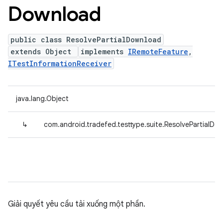
Download
public class ResolvePartialDownload
extends Object
implements
IRemoteFeature
,
ITestInformationReceiver
java.lang.Object
↳
com.android.tradefed.testtype.suite.ResolvePartialDo
Giải quyết yêu cầu tải xuống một phần.