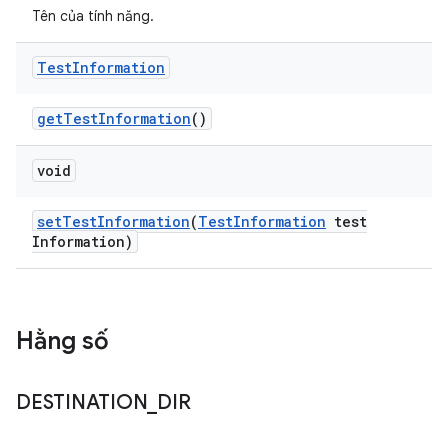
Tên của tính năng.
Test
Information
get
Test
Information
()
void
set
Test
Information
(
Test
Information
test
Information)
Hằng số
DESTINATION
_
DIR