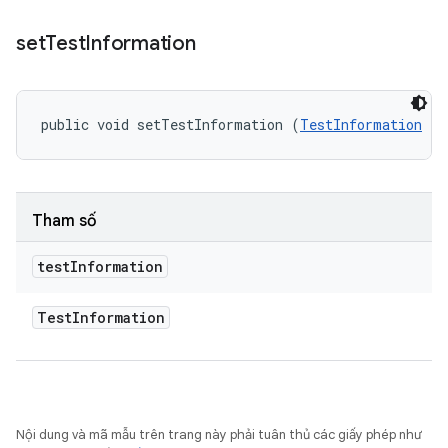
set
Test
Information
public void setTestInformation (
TestInformation
 te
Tham số
test
Information
Test
Information
Nội dung và mã mẫu trên trang này phải tuân thủ các giấy phép như