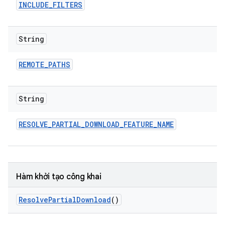
INCLUDE
_
FILTERS
String
REMOTE
_
PATHS
String
RESOLVE
_
PARTIAL
_
DOWNLOAD
_
FEATURE
_
NAME
Hàm khởi tạo công khai
Resolve
Partial
Download
()