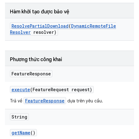
Hàm khởi tạo được bảo vệ
Resolve
Partial
Download
(
Dynamic
Remote
File
Resolver
resolver)
Phương thức công khai
Feature
Response
execute
(Feature
Request request)
FeatureResponse
Trả về
dựa trên yêu cầu.
String
get
Name
()