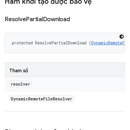
Hàm khởi tạo được bảo vệ
Resolve
Partial
Download
protected ResolvePartialDownload (
DynamicRemoteFil
Tham số
resolver
Dynamic
Remote
File
Resolver