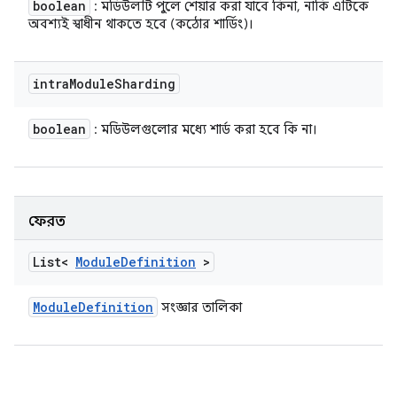
boolean
: মডিউলটি পুলে শেয়ার করা যাবে কিনা, নাকি এটিকে
অবশ্যই স্বাধীন থাকতে হবে (কঠোর শার্ডিং)।
intra
Module
Sharding
boolean
: মডিউলগুলোর মধ্যে শার্ড করা হবে কি না।
ফেরত
List<
Module
Definition
>
Module
Definition
সংজ্ঞার তালিকা