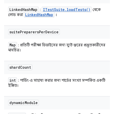
Linked
Hash
Map
ITest
Suite
.
load
Tests(
)
:
থেকে
Linked
Hash
Map
লোড করা
।
suite
Preparers
Per
Device
Map
: প্রতিটি পরীক্ষা ডিভাইসের জন্য স্যুট স্তরের প্রস্তুতকারীদের
মানচিত্র।
shard
Count
int
: শার্ডিং-এ সাহায্য করার জন্য শার্ডের সংখ্যা সম্পর্কিত একটি
ইঙ্গিত।
dynamic
Module