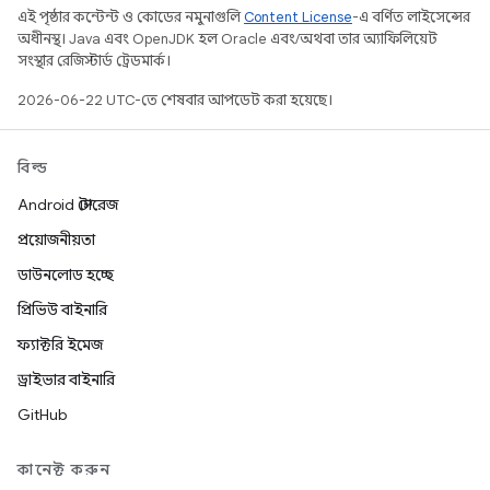
এই পৃষ্ঠার কন্টেন্ট ও কোডের নমুনাগুলি
Content License
-এ বর্ণিত লাইসেন্সের
অধীনস্থ। Java এবং OpenJDK হল Oracle এবং/অথবা তার অ্যাফিলিয়েট
সংস্থার রেজিস্টার্ড ট্রেডমার্ক।
2026-06-22 UTC-তে শেষবার আপডেট করা হয়েছে।
বিল্ড
Android স্টোরেজ
প্রয়োজনীয়তা
ডাউনলোড হচ্ছে
প্রিভিউ বাইনারি
ফ্যাক্টরি ইমেজ
ড্রাইভার বাইনারি
GitHub
কানেক্ট করুন