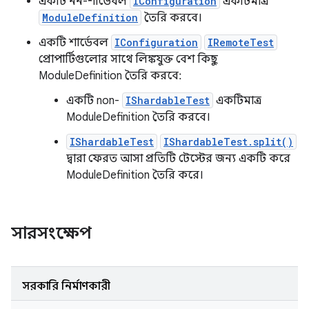
একটি নন-শার্ডেবল
IConfiguration
একটিমাত্র
ModuleDefinition
তৈরি করবে।
একটি শার্ডেবল
IConfiguration
IRemoteTest
প্রোপার্টিগুলোর সাথে লিঙ্কযুক্ত বেশ কিছু
ModuleDefinition তৈরি করবে:
একটি non-
IShardableTest
একটিমাত্র
ModuleDefinition তৈরি করবে।
IShardableTest
IShardableTest.split()
দ্বারা ফেরত আসা প্রতিটি টেস্টের জন্য একটি করে
ModuleDefinition তৈরি করে।
সারসংক্ষেপ
সরকারি নির্মাণকারী