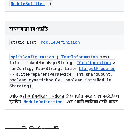
Module
Splitter
()
জনসাধারণের পদ্ধতি
static List<
Module
Definition
>
split
Configuration
(
Test
Information
test
Info
,
Linked
Hash
Map<String
,
IConfiguration
>
run
Config
,
Map<String
,
List<
ITarget
Preparer
>> suite
Preparers
Per
Device
,
int shard
Count
,
boolean dynamic
Module
,
boolean intra
Module
Sharding)
লোড করা কনফিগারেশন ম্যাপের উপর ভিত্তি করে এক্সিকিউটেবল
ModuleDefinition
ইউনিট
-এর একটি তালিকা তৈরি করুন।