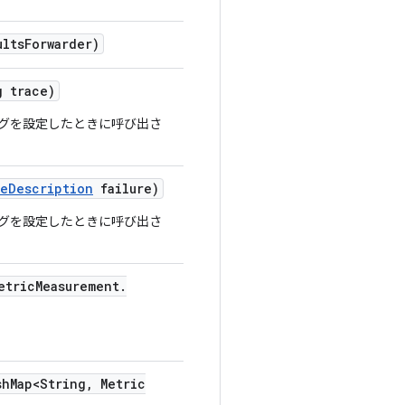
ults
Forwarder)
 trace)
フラグを設定したときに呼び出さ
re
Description
failure)
フラグを設定したときに呼び出さ
etric
Measurement
.
sh
Map<String
,
Metric