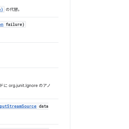
p)
の代替。
on
failure)
junit.Ignore のアノ
put
Stream
Source
data