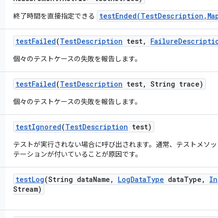
testEnded(TestDescription,Ma
終了時間を直接指定できる
test
Failed
(
Test
Description
test
,
Failure
Descripti
個々のテストケースの失敗を報告します。
test
Failed
(
Test
Description
test
,
String trace)
個々のテストケースの失敗を報告します。
test
Ignored
(
Test
Description
test)
テストが実行されない場合に呼び出されます。通常、テストメソッドに org.
テーションが付いていることが原因です。
test
Log
(String data
Name
,
Log
Data
Type
data
Type
,
In
Stream)