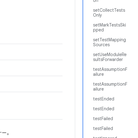
on
setCollectTests
Only
setMarkTestsSki
pped
setTestMapping
Sources
setUseModuleRe
sultsForwarder
testAssumptionF
ailure
testAssumptionF
ailure
testEnded
testEnded
testFailed
testFailed
ナー。