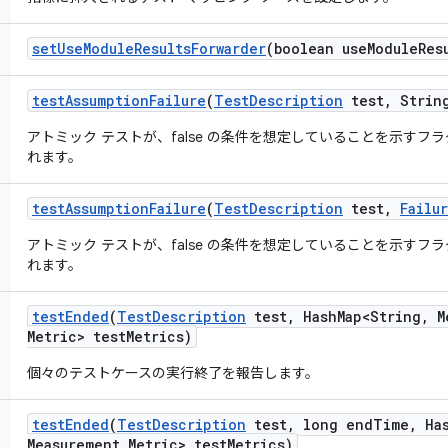
set
Use
Module
Results
Forwarder
(boolean use
Module
Res
test
Assumption
Failure
(
Test
Description
test
,
String
アトミック テストが、false の条件を想定していることを示す
れます。
test
Assumption
Failure
(
Test
Description
test
,
Failu
アトミック テストが、false の条件を想定していることを示す
れます。
test
Ended
(
Test
Description
test
,
Hash
Map<String
,
M
Metric> test
Metrics)
個々のテストケースの実行終了を報告します。
test
Ended
(
Test
Description
test
,
long end
Time
,
Ha
Measurement
.
Metric> test
Metrics)