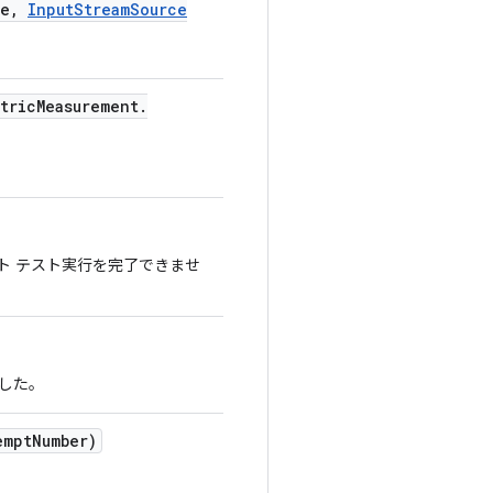
e
,
Input
Stream
Source
tric
Measurement
.
ト テスト実行を完了できませ
した。
empt
Number)