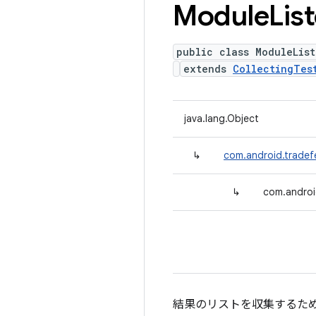
Module
Lis
public class ModuleList
extends
CollectingTes
java.lang.Object
↳
com.android.tradefe
↳
com.androi
結果のリストを収集するた