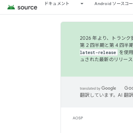
ドキュメント
Android ソース
2026 年より、トラ
第 2 四半期と第 4 四
latest-release
を使用
ュされた最新のリリース
Go
翻訳しています。AI 
AOSP