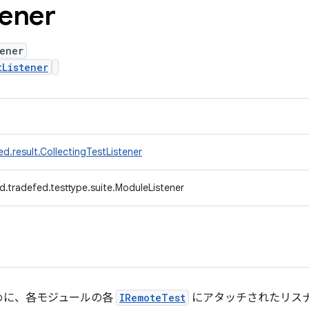
tener
ener
tListener
d.result.CollectingTestListener
d.tradefed.testtype.suite.ModuleListener
めに、各モジュールの各
IRemoteTest
にアタッチされたリス