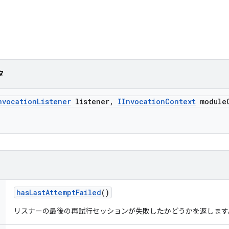
タ
nvocation
Listener
listener
,
IInvocation
Context
module
has
Last
Attempt
Failed
()
リスナーの最後の再試行セッションが失敗したかどうかを返します