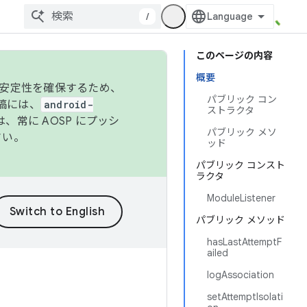
/
このページの内容
概要
の安定性を確保するため、
パブリック コン
投稿には、
android-
ストラクタ
、常に AOSP にプッシ
パブリック メソ
さい。
ッド
パブリック コンスト
ラクタ
ModuleListener
パブリック メソッド
hasLastAttemptF
ailed
logAssociation
setAttemptIsolati