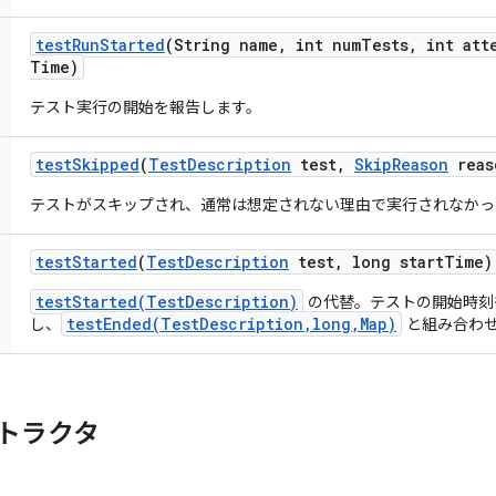
test
Run
Started
(String name
,
int num
Tests
,
int att
Time)
テスト実行の開始を報告します。
test
Skipped
(
Test
Description
test
,
Skip
Reason
reas
テストがスキップされ、通常は想定されない理由で実行されなかっ
test
Started
(
Test
Description
test
,
long start
Time)
testStarted(TestDescription)
の代替。テストの開始時刻
testEnded(TestDescription,long,Map)
し、
と組み合わせ
トラクタ