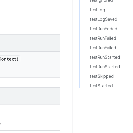
testIgnored
testLog
testLogSaved
testRunEnded
testRunFailed
testRunFailed
testRunStarted
Context)
testRunStarted
testSkipped
testStarted
。