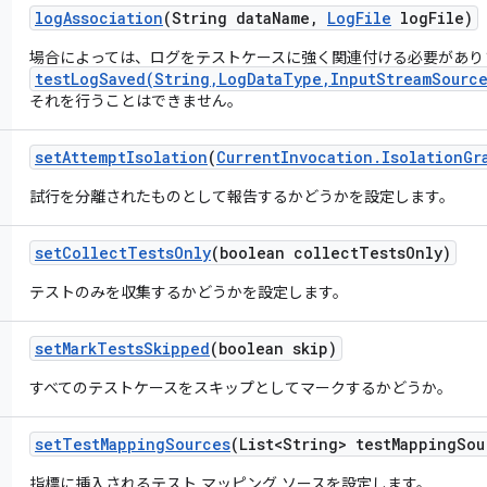
log
Association
(String data
Name
,
Log
File
log
File)
場合によっては、ログをテストケースに強く関連付ける必要があり
testLogSaved(String,LogDataType,InputStreamSource
それを行うことはできません。
set
Attempt
Isolation
(
Current
Invocation
.
Isolation
Gr
試行を分離されたものとして報告するかどうかを設定します。
set
Collect
Tests
Only
(boolean collect
Tests
Only)
テストのみを収集するかどうかを設定します。
set
Mark
Tests
Skipped
(boolean skip)
すべてのテストケースをスキップとしてマークするかどうか。
set
Test
Mapping
Sources
(List<String> test
Mapping
Sou
指標に挿入されるテスト マッピング ソースを設定します。