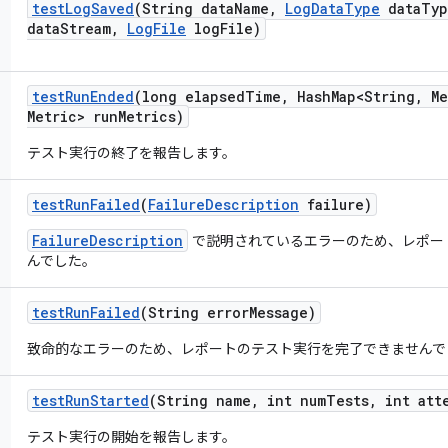
test
Log
Saved
(String data
Name
,
Log
Data
Type
data
Typ
data
Stream
,
Log
File
log
File)
test
Run
Ended
(long elapsed
Time
,
Hash
Map<String
,
Me
Metric> run
Metrics)
テスト実行の終了を報告します。
test
Run
Failed
(
Failure
Description
failure)
FailureDescription
で説明されているエラーのため、レポー
んでした。
test
Run
Failed
(String error
Message)
致命的なエラーのため、レポートのテスト実行を完了できませんで
test
Run
Started
(String name
,
int num
Tests
,
int att
テスト実行の開始を報告します。