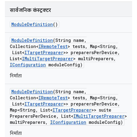
सार्वजनिक कंस्ट्रक्टर
Module
Definition
()
Module
Definition
(String name
,
Collection<
IRemote
Test
> tests
,
Map<String
,
List<
ITarget
Preparer
>> preparers
Per
Device
,
List<
IMulti
Target
Preparer
> multi
Preparers
,
IConfiguration
module
Config)
निर्माता
Module
Definition
(String name
,
Collection<
IRemote
Test
> tests
,
Map<String
,
List<
ITarget
Preparer
>> preparers
Per
Device
,
Map<String
,
List<
ITarget
Preparer
>> suite
Preparers
Per
Device
,
List<
IMulti
Target
Preparer
>
multi
Preparers
,
IConfiguration
module
Config)
निर्माता