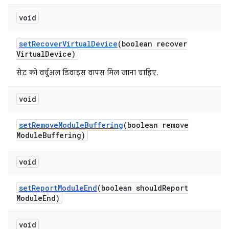
void
set
Recover
Virtual
Device
(boolean recover
Virtual
Device)
सेट को वर्चुअल डिवाइस वापस मिल जाना चाहिए.
void
set
Remove
Module
Buffering
(boolean remove
Module
Buffering)
void
set
Report
Module
End
(boolean should
Report
Module
End)
void