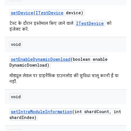
set
Device
(
ITest
Device
device)
ITestDevice
टेस्ट के दौरान इस्तेमाल किए जाने वाले
को
इंजेक्ट करें.
void
set
Enable
Dynamic
Download
(boolean enable
Dynamic
Download)
मॉड्यूल लेवल पर डाइनैमिक डाउनलोड की सुविधा चालू करनी है या
नहीं.
void
set
Intra
Module
Information
(int shard
Count
,
int
shard
Index)