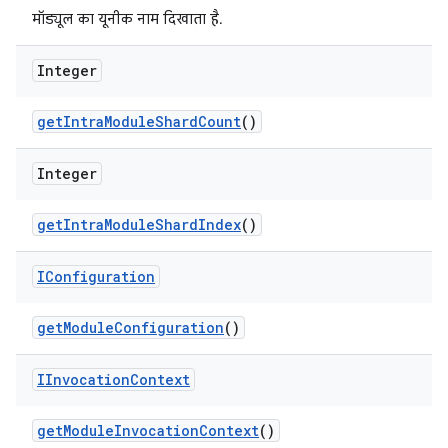
मॉड्यूल का यूनीक नाम दिखाता है.
Integer
get
Intra
Module
Shard
Count
()
Integer
get
Intra
Module
Shard
Index
()
IConfiguration
get
Module
Configuration
()
IInvocation
Context
get
Module
Invocation
Context
()