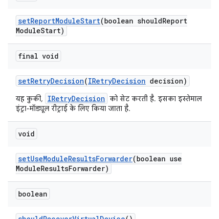
set
Report
Module
Start
(boolean should
Report
Module
Start)
final void
set
Retry
Decision
(
IRetry
Decision
decision)
IRetryDecision
यह कुकी,
को सेट करती है. इसका इस्तेमाल
इंट्रा-मॉड्यूल रीट्राई के लिए किया जाता है.
void
set
Use
Module
Results
Forwarder
(boolean use
Module
Results
Forwarder)
boolean
should
Recover
Virtual
Device
()