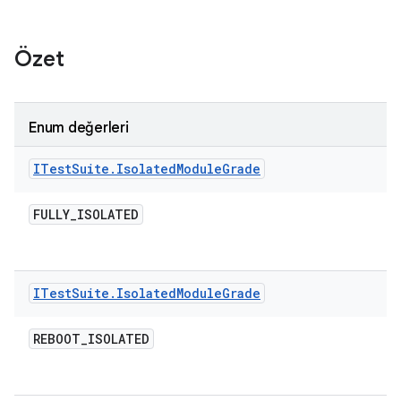
Özet
Enum değerleri
ITest
Suite
.
Isolated
Module
Grade
FULLY
_
ISOLATED
ITest
Suite
.
Isolated
Module
Grade
REBOOT
_
ISOLATED