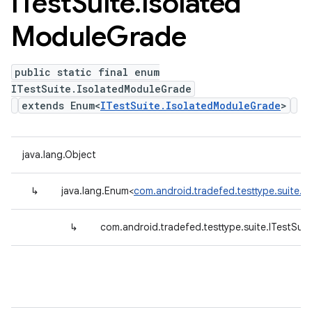
ITest
Suite
.
Isolated
Module
Grade
public static final enum
ITestSuite.IsolatedModuleGrade
extends Enum<
ITestSuite.IsolatedModuleGrade
>
java.lang.Object
↳
java.lang.Enum<
com.android.tradefed.testtype.suite.I
↳
com.android.tradefed.testtype.suite.ITestSui