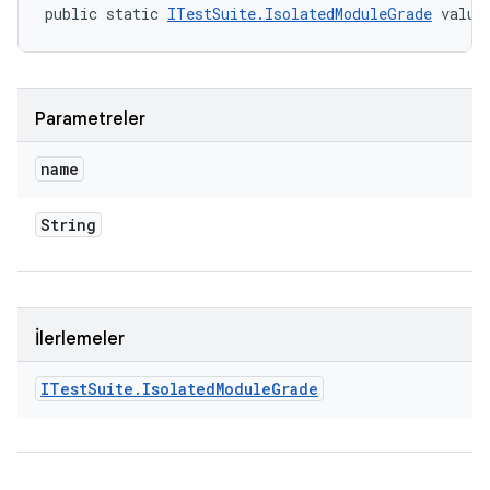
public static 
ITestSuite.IsolatedModuleGrade
 value
Parametreler
name
String
İlerlemeler
ITest
Suite
.
Isolated
Module
Grade