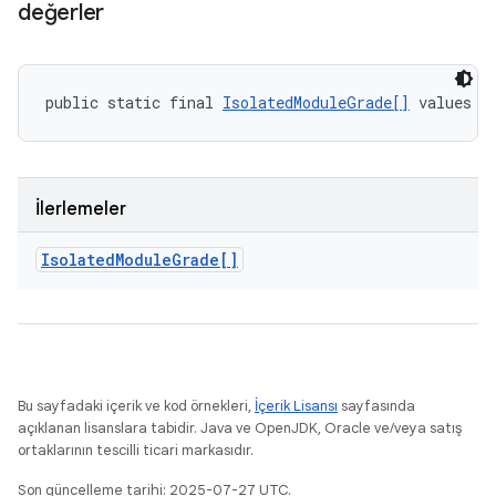
değerler
public static final 
IsolatedModuleGrade[]
 values (
İlerlemeler
Isolated
Module
Grade[]
Bu sayfadaki içerik ve kod örnekleri,
İçerik Lisansı
sayfasında
açıklanan lisanslara tabidir. Java ve OpenJDK, Oracle ve/veya satış
ortaklarının tescilli ticari markasıdır.
Son güncelleme tarihi: 2025-07-27 UTC.