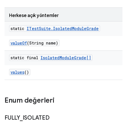
Herkese açık yöntemler
static
ITest
Suite
.
Isolated
Module
Grade
value
Of
(String name)
static final
Isolated
Module
Grade[]
values
()
Enum değerleri
FULLY
_
ISOLATED