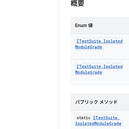
概要
Enum 値
ITest
Suite
.
Isolated
Module
Grade
ITest
Suite
.
Isolated
Module
Grade
パブリック メソッド
static
ITest
Suite
.
Isolated
Module
Grade