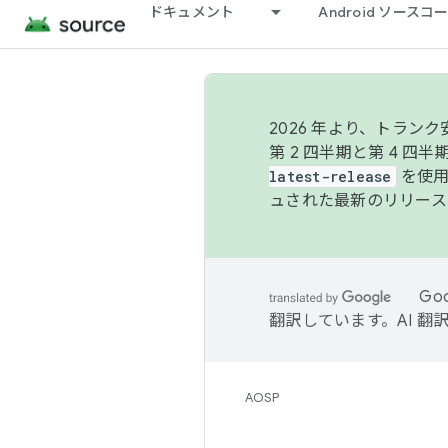
ドキュメント
Android ソース
2026 年より、トラ
第 2 四半期と第 4 四
latest-release
を使用
ュされた最新のリリース
Go
翻訳しています。AI 
AOSP