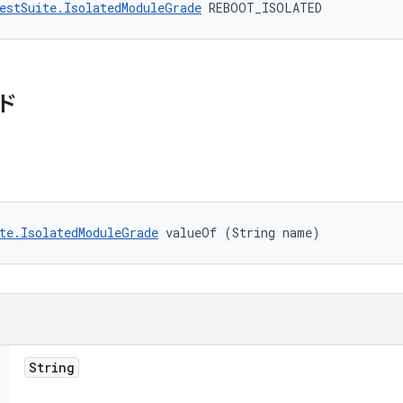
estSuite.IsolatedModuleGrade
 REBOOT_ISOLATED
ド
te.IsolatedModuleGrade
 valueOf (String name)
String