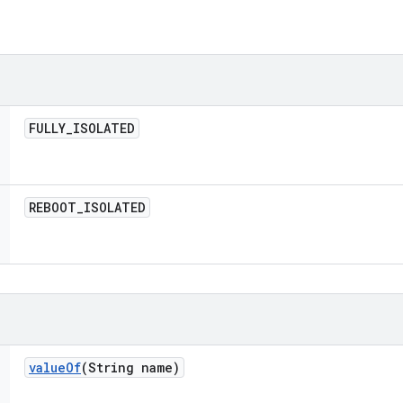
FULLY
_
ISOLATED
REBOOT
_
ISOLATED
value
Of
(String name)