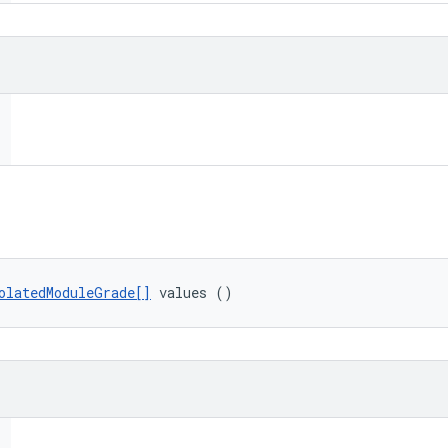
olatedModuleGrade[]
 values ()