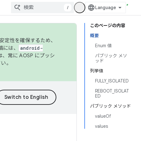
/
このページの内容
概要
の安定性を確保するため、
Enum 値
投稿には、
android-
、常に AOSP にプッシ
パブリック メソ
ッド
さい。
列挙値
FULLY_ISOLATED
REBOOT_ISOLAT
ED
パブリック メソッド
valueOf
values