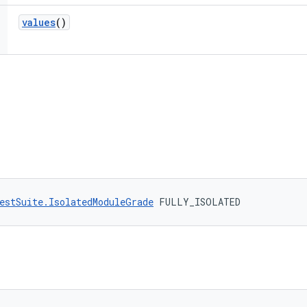
values
()
estSuite.IsolatedModuleGrade
 FULLY_ISOLATED