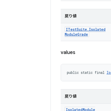
戻り値
ITest
Suite
.
Isolated
Module
Grade
values
public static final 
Is
戻り値
Isolated
Module