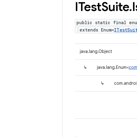
ITest
Suite
.
public static final en
extends Enum<
ITestSui
java.lang.Object
↳
java.lang.Enum<
com
↳
com.androi