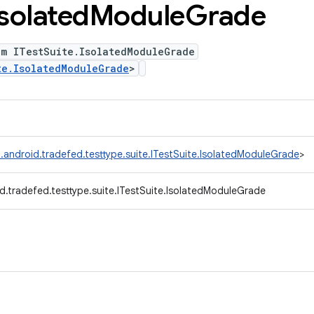
Isolated
Module
Grade
um ITestSuite.IsolatedModuleGrade
te.IsolatedModuleGrade
>
.android.tradefed.testtype.suite.ITestSuite.IsolatedModuleGrade
>
d.tradefed.testtype.suite.ITestSuite.IsolatedModuleGrade