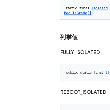
static final
Isolated
Module
Grade[]
列挙値
FULLY
_
ISOLATED
public static final 
IT
REBOOT
_
ISOLATED