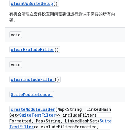
clean
Up
Suite
Setup
()
有机会清理在套件设置期间需要但运行测试不需要的所有内
容。
void
clear
Exclude
Filter
()
void
clear
Include
Filter
()
Suite
Module
Loader
create
Module
Loader
(Map<String
,
Linked
Hash
Set<
Suite
Test
Filter
>> include
Filters
Formatted
,
Map<String
,
Linked
Hash
Set<
Suite
Test
Filter
>> exclude
Filters
Formatted
,