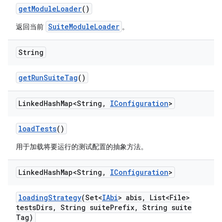
get
Module
Loader
()
SuiteModuleLoader
返回当前
。
String
get
Run
Suite
Tag
()
Linked
Hash
Map<String
,
IConfiguration
>
load
Tests
()
用于加载将要运行的测试配置的抽象方法。
Linked
Hash
Map<String
,
IConfiguration
>
loading
Strategy
(Set<
IAbi
> abis
,
List<File>
tests
Dirs
,
String suite
Prefix
,
String suite
Tag)