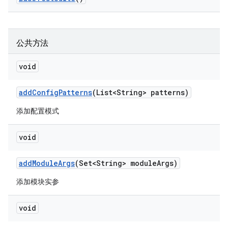
公共方法
void
add
Config
Patterns
(List<String> patterns)
添加配置模式
void
add
Module
Args
(Set<String> module
Args)
添加模块实参
void