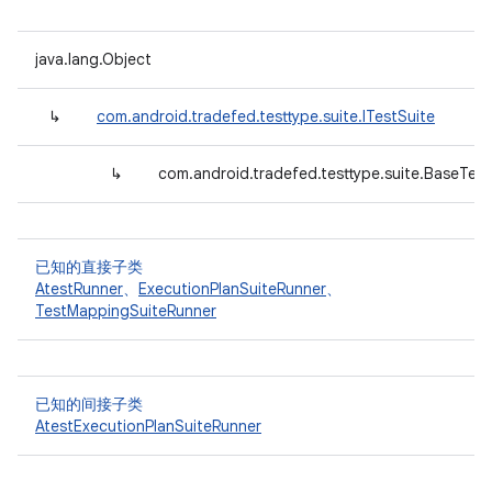
java.lang.Object
↳
com.android.tradefed.testtype.suite.ITestSuite
↳
com.android.tradefed.testtype.suite.BaseTest
已知的直接子类
AtestRunner
、
ExecutionPlanSuiteRunner
、
TestMappingSuiteRunner
已知的间接子类
AtestExecutionPlanSuiteRunner