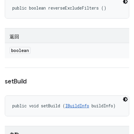
public boolean reverseExcludeFilters ()
返回
boolean
set
Build
public void setBuild (
IBuildInfo
 buildInfo)