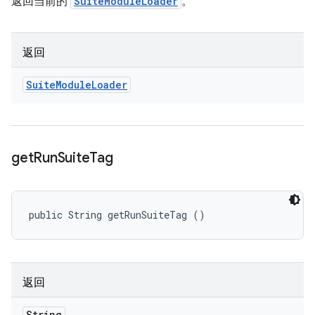
返回当前的
SuiteModuleLoader
。
返回
Suite
Module
Loader
get
Run
Suite
Tag
public String getRunSuiteTag ()
返回
String