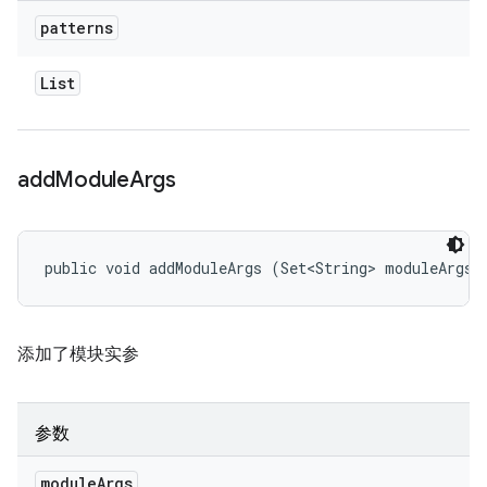
patterns
List
add
Module
Args
public void addModuleArgs (Set<String> moduleArgs)
添加了模块实参
参数
module
Args