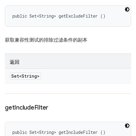
public Set<String> getExcludeFilter ()
获取兼容性测试的排除过滤条件的副本
返回
Set<String>
get
Include
Filter
public Set<String> getIncludeFilter ()