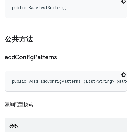
public BaseTestSuite ()
公共方法
add
Config
Patterns
public void addConfigPatterns (List<String> patter
添加配置模式
参数