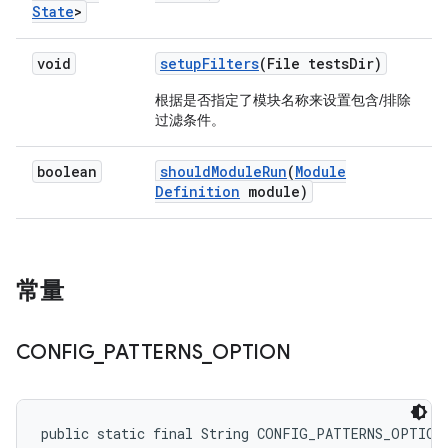
State
>
void
setup
Filters
(File tests
Dir)
根据是否指定了模块名称来设置包含/排除
过滤条件。
boolean
should
Module
Run
(
Module
Definition
module)
常量
CONFIG
_
PATTERNS
_
OPTION
public static final String CONFIG_PATTERNS_OPTION