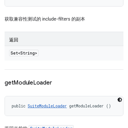
获取兼容性测试的 include-filters 的副本
返回
Set<String>
get
Module
Loader
public 
SuiteModuleLoader
 getModuleLoader ()