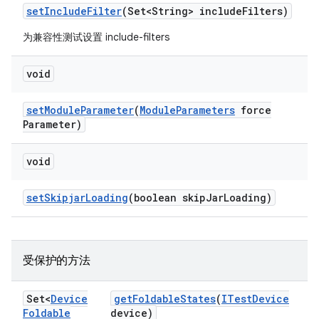
set
Include
Filter
(Set<String> include
Filters)
为兼容性测试设置 include-filters
void
set
Module
Parameter
(
Module
Parameters
force
Parameter)
void
set
Skipjar
Loading
(boolean skip
Jar
Loading)
受保护的方法
Set<
Device
get
Foldable
States
(
ITest
Device
Foldable
device)