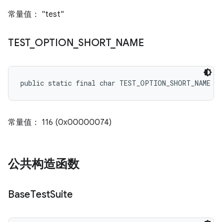
常量值： "test"
TEST
_
OPTION
_
SHORT
_
NAME
public static final char TEST_OPTION_SHORT_NAME
常量值： 116 (0x00000074)
公共构造函数
Base
Test
Suite