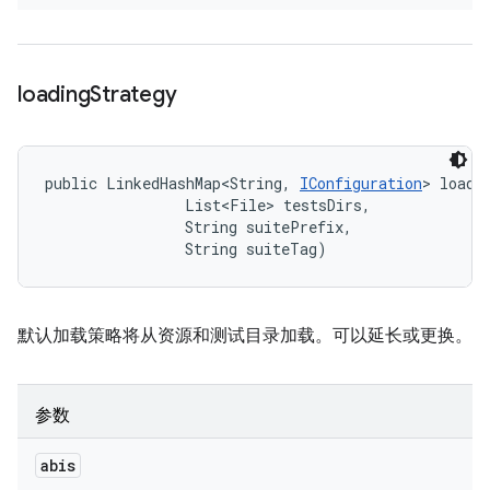
loading
Strategy
public LinkedHashMap<String, 
IConfiguration
> loadi
                List<File> testsDirs, 

                String suitePrefix, 

                String suiteTag)
默认加载策略将从资源和测试目录加载。可以延长或更换。
参数
abis