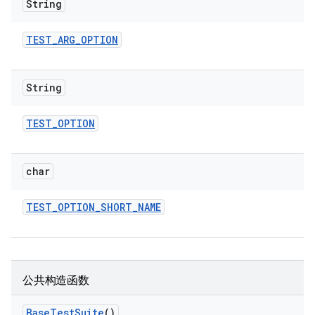
String
TEST
_
ARG
_
OPTION
String
TEST
_
OPTION
char
TEST
_
OPTION
_
SHORT
_
NAME
公共构造函数
Base
Test
Suite
()