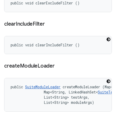
public void clearExcludeFilter ()
clear
Include
Filter
public void clearIncludeFilter ()
create
Module
Loader
public 
SuiteModuleLoader
 createModuleLoader (Map<S
                Map<String, LinkedHashSet<
SuiteTes
                List<String> testArgs, 

                List<String> moduleArgs)