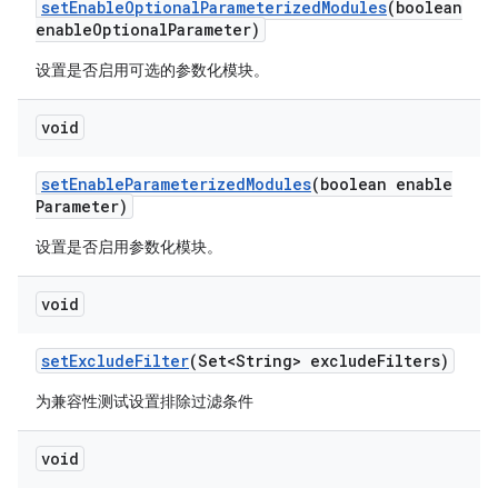
set
Enable
Optional
Parameterized
Modules
(boolean
enable
Optional
Parameter)
设置是否启用可选的参数化模块。
void
set
Enable
Parameterized
Modules
(boolean enable
Parameter)
设置是否启用参数化模块。
void
set
Exclude
Filter
(Set<String> exclude
Filters)
为兼容性测试设置排除过滤条件
void