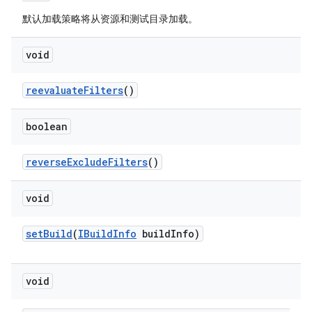
默认加载策略将从资源和测试目录加载。
void
reevaluate
Filters
()
boolean
reverse
Exclude
Filters
()
void
set
Build
(
IBuild
Info
build
Info)
void