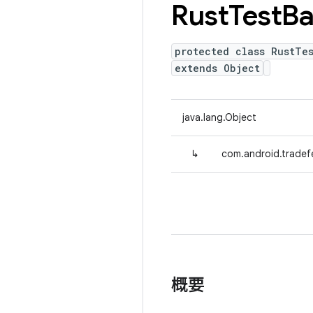
Rust
Test
Ba
protected class RustTe
extends Object
java.lang.Object
↳
com.android.tradefe
概要