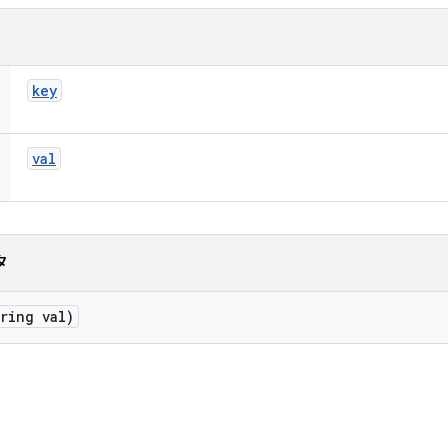
key
val
タ
ring val)