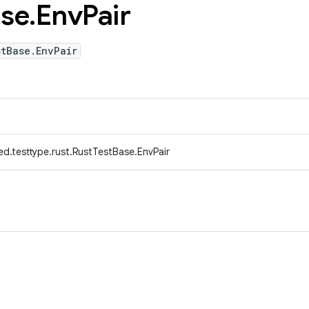
se
.
Env
Pair
stBase.EnvPair
d.testtype.rust.RustTestBase.EnvPair