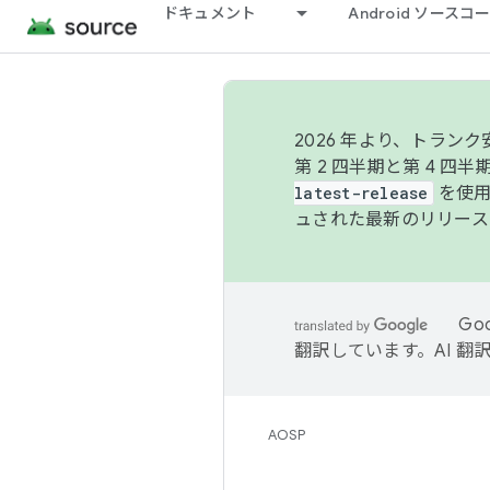
ドキュメント
Android ソース
2026 年より、トラ
第 2 四半期と第 4 四
latest-release
を使用
ュされた最新のリリース
Go
翻訳しています。AI 
AOSP