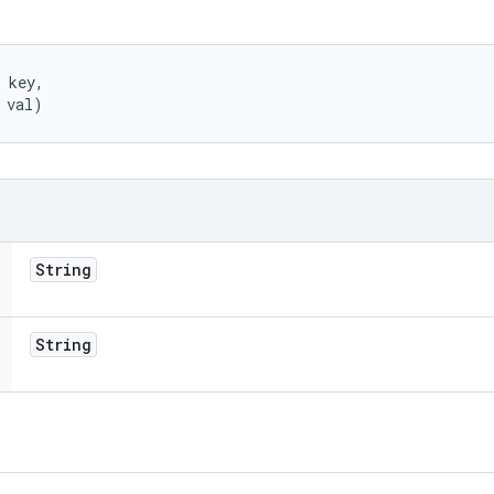
 key, 

 val)
String
String