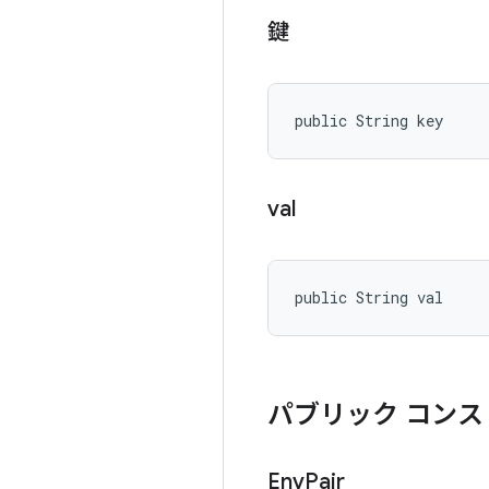
鍵
public String key
val
public String val
パブリック コンス
Env
Pair