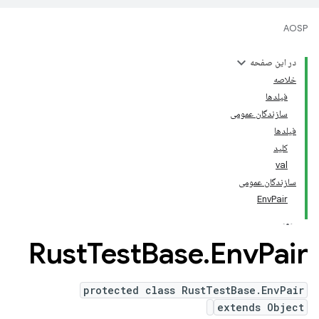
AOSP
در این صفحه
خلاصه
فیلدها
سازندگان عمومی
فیلدها
کلید
val
سازندگان عمومی
EnvPair
Rust
Test
Base
.
Env
Pair
protected class RustTestBase.EnvPair
extends Object