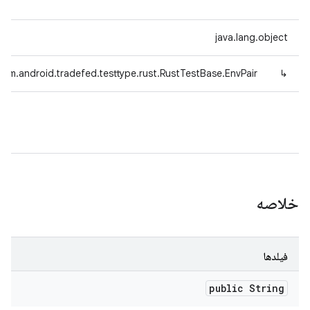
java.lang.object
com.android.tradefed.testtype.rust.RustTestBase.EnvPair
↳
خلاصه
فیلدها
public String