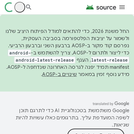
החל משנת 2026, כדי להתאים למודל הפיתוח היציב שלנו
ולשמור על יציבות הפלטפורמה בסביבה העסקית,
נפרסם קוד מקור ב-AOSP ברבעון השני וברבעון הרביעי.
כדי ליצור ולתרום ל-AOSP, צריך להשתמש ב-
android-
latest-release
. הענף
android-latest-release
manifest תמיד יפנה לגרסה האחרונה שנדחפה ל-AOSP.
מידע נוסף זמין במאמר
שינויים ב-AOSP
.
‫Google משתמשת בטכנולוגיית AI כדי לתרגם תוכן
לשפה המועדפת עליך. בתרגומים כאלו עשויות להיות
שגיאות.