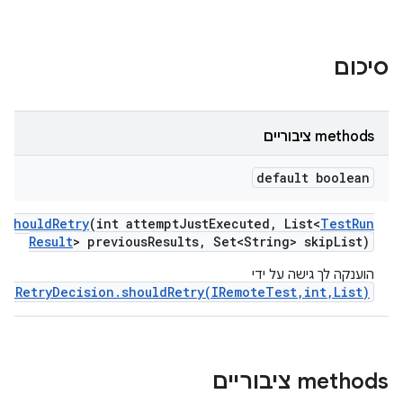
סיכום
‫methods ציבוריים
default boolean
should
Retry
(int attempt
Just
Executed
,
List<
Test
Run
Result
> previous
Results
,
Set<String> skip
List)
הוענקה לך גישה על ידי
IRetryDecision.shouldRetry(IRemoteTest,int,List)
.
‫methods ציבוריים