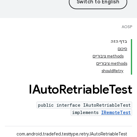
AOSP
בדף הזה
סיכום
‫methods ציבוריים
‫methods ציבוריים
shouldRetry
IAuto
Retriable
Test
public interface IAutoRetriableTest
implements
IRemoteTest
com.android.tradefed.testtype.retry.IAutoRetriableTest