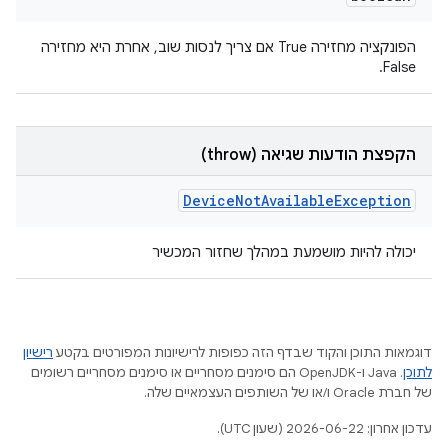
הפונקציה מחזירה True אם צריך לנסות שוב, אחרת היא מחזירה
False.
הקפצת הודעות שגיאה (throw)
Device
Not
Available
Exception
יכולה להיות מושמעת במהלך שחזור המכשיר
דוגמאות התוכן והקוד שבדף הזה כפופות לרישיונות המפורטים בקטע
רישיון
לתוכן
.‏ Java ו-OpenJDK הם סימנים מסחריים או סימנים מסחריים רשומים
של חברת Oracle ו/או של השותפים העצמאיים שלה.
עדכון אחרון: 2026-06-22 (שעון UTC).