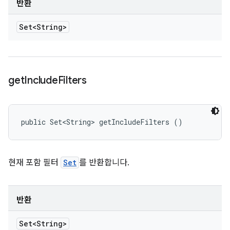
반환
Set<String>
get
Include
Filters
public Set<String> getIncludeFilters ()
현재 포함 필터
Set
를 반환합니다.
반환
Set<String>