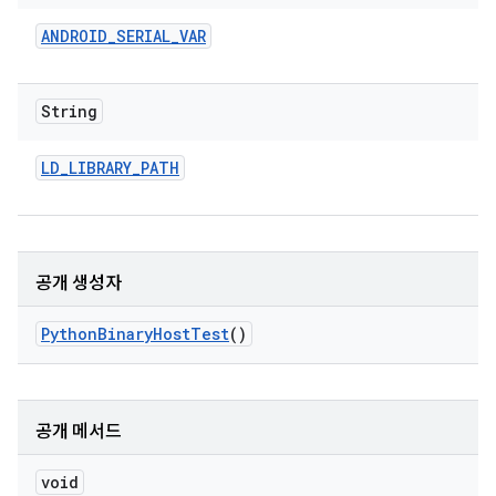
ANDROID
_
SERIAL
_
VAR
String
LD
_
LIBRARY
_
PATH
공개 생성자
Python
Binary
Host
Test
()
공개 메서드
void