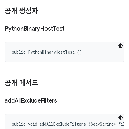
공개 생성자
Python
Binary
Host
Test
public PythonBinaryHostTest ()
공개 메서드
add
All
Exclude
Filters
public void addAllExcludeFilters (Set<String> filt