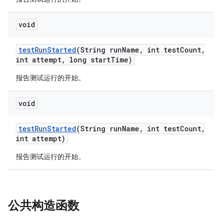
void
test
Run
Started
(String run
Name
,
int test
Count
,
int attempt
,
long start
Time)
报告测试运行的开始。
void
test
Run
Started
(String run
Name
,
int test
Count
,
int attempt)
报告测试运行的开始。
公共构造函数