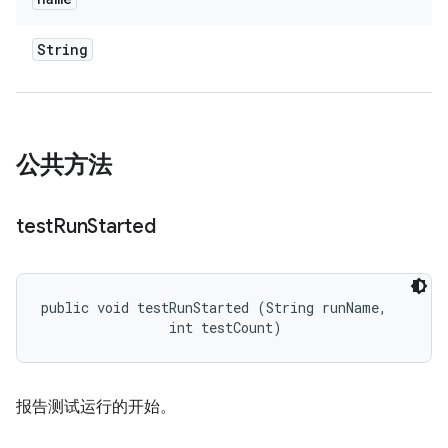
String
公共方法
test
Run
Started
public void testRunStarted (String runName, 

                int testCount)
报告测试运行的开始。