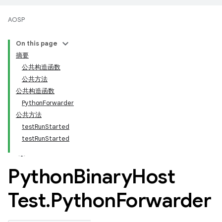
AOSP
On this page
摘要
公共构造函数
公共方法
公共构造函数
PythonForwarder
公共方法
testRunStarted
testRunStarted
Python
Binary
Host
Test
.
Python
Forwarder