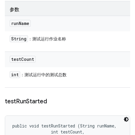
参数
run
Name
String
：测试运行作业名称
test
Count
int
：测试运行中的测试总数
test
Run
Started
public void testRunStarted (String runName, 

                int testCount, 
