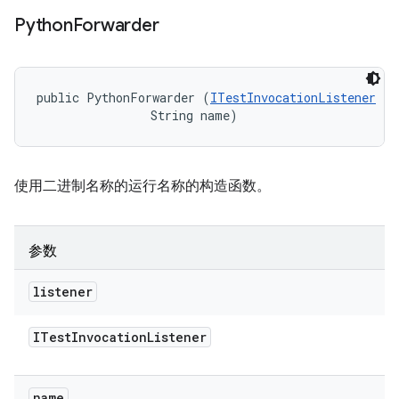
Python
Forwarder
public PythonForwarder (
ITestInvocationListener
 li
                String name)
使用二进制名称的运行名称的构造函数。
参数
listener
ITest
Invocation
Listener
name