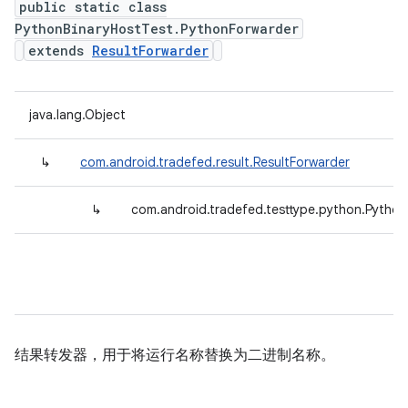
public static class
PythonBinaryHostTest.PythonForwarder
extends
ResultForwarder
java.lang.Object
↳
com.android.tradefed.result.ResultForwarder
↳
com.android.tradefed.testtype.python.Pytho
结果转发器，用于将运行名称替换为二进制名称。