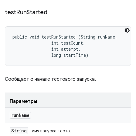
test
Run
Started
public void testRunStarted (String runName, 

                int testCount, 

                int attempt, 

                long startTime)
Сообщает о начале тестового запуска.
Параметры
run
Name
String
: имя запуска теста.