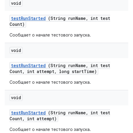
void
test
Run
Started
(String run
Name
,
int test
Count)
Сообщает о начале тестового запуска.
void
test
Run
Started
(String run
Name
,
int test
Count
,
int attempt
,
long start
Time)
Сообщает о начале тестового запуска.
void
test
Run
Started
(String run
Name
,
int test
Count
,
int attempt)
Сообщает о начале тестового запуска.