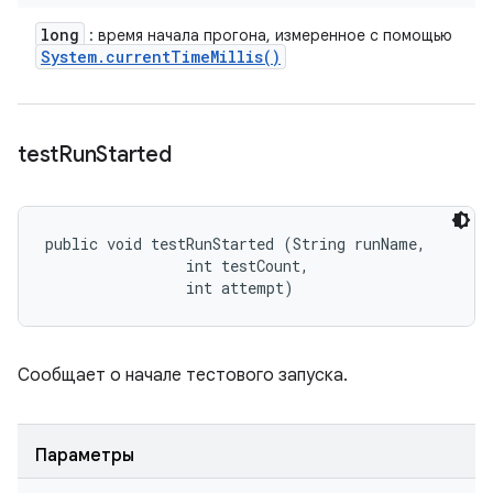
long
: время начала прогона, измеренное с помощью
System
.
current
Time
Millis(
)
test
Run
Started
public void testRunStarted (String runName, 

                int testCount, 

                int attempt)
Сообщает о начале тестового запуска.
Параметры