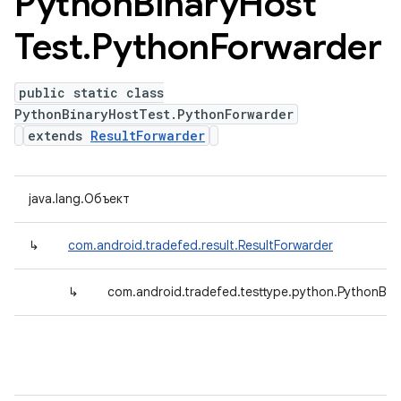
Python
Binary
Host
Test
.
Python
Forwarder
public static class
PythonBinaryHostTest.PythonForwarder
extends
ResultForwarder
java.lang.Объект
↳
com.android.tradefed.result.ResultForwarder
↳
com.android.tradefed.testtype.python.PythonBin