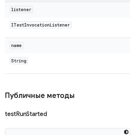
listener
ITest
Invocation
Listener
name
String
Публичные методы
test
Run
Started