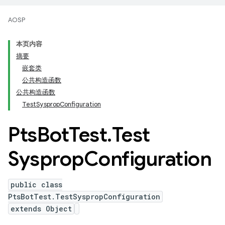
AOSP
本页内容
摘要
嵌套类
公共构造函数
公共构造函数
TestSyspropConfiguration
Pts
Bot
Test
.
Test
Sysprop
Configuration
public class
PtsBotTest.TestSyspropConfiguration
extends Object