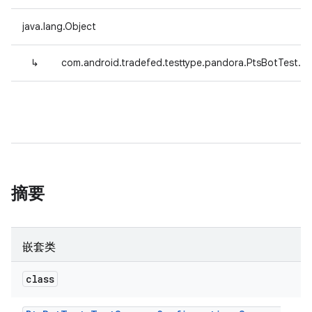
java.lang.Object
↳
com.android.tradefed.testtype.pandora.PtsBotTest.T
摘要
嵌套类
class