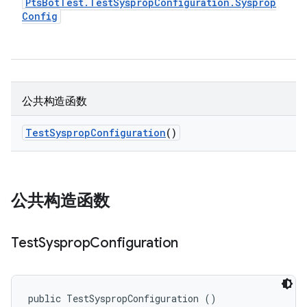
Pts
Bot
Test
.
Test
Sysprop
Configuration
.
Sysprop
Config
公共构造函数
Test
Sysprop
Configuration
()
公共构造函数
Test
Sysprop
Configuration
public TestSyspropConfiguration ()