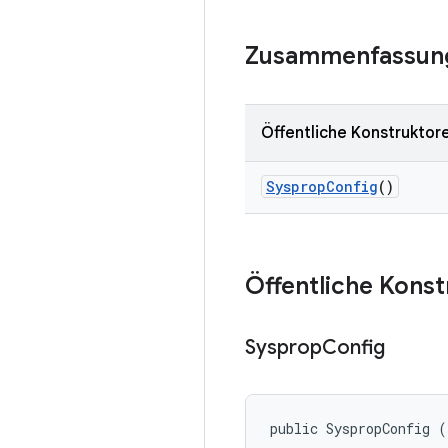
Zusammenfassun
Öffentliche Konstruktor
Sysprop
Config
()
Öffentliche Kons
Sysprop
Config
public SyspropConfig (