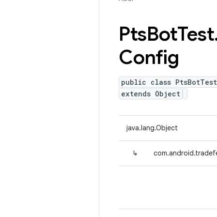
Pts
Bot
Test
Config
public class PtsBotTes
extends Object
java.lang.Object
↳
com.android.tradef