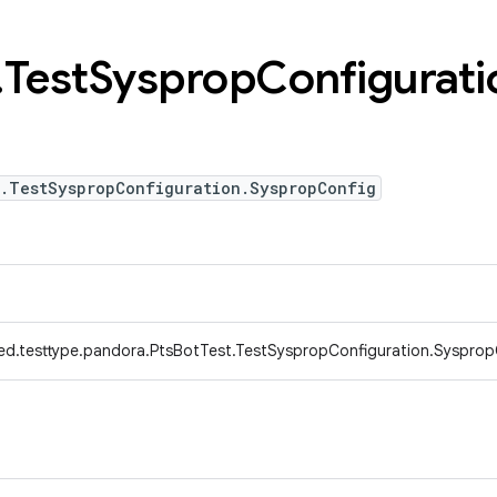
.
Test
Sysprop
Configurati
t.TestSyspropConfiguration.SyspropConfig
ed.testtype.pandora.PtsBotTest.TestSyspropConfiguration.Sysprop