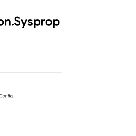
on
.
Sysprop
Config