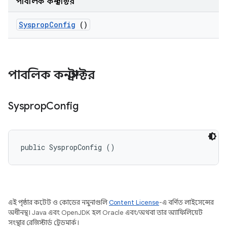
পাবলিক কনস্ট্রাক্টর
Sysprop
Config
()
পাবলিক কনস্ট্রাক্টর
Sysprop
Config
public SyspropConfig ()
এই পৃষ্ঠার কন্টেন্ট ও কোডের নমুনাগুলি
Content License
-এ বর্ণিত লাইসেন্সের
অধীনস্থ। Java এবং OpenJDK হল Oracle এবং/অথবা তার অ্যাফিলিয়েট
সংস্থার রেজিস্টার্ড ট্রেডমার্ক।