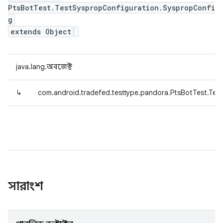
PtsBotTest.TestSyspropConfiguration.SyspropConfi
g
extends Object
java.lang.অবজেক্ট
↳
com.android.tradefed.testtype.pandora.PtsBotTest.Tes
সারাংশ