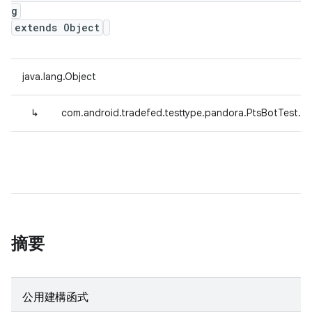
g
extends Object
java.lang.Object
↳
com.android.tradefed.testtype.pandora.PtsBotTest.T
摘要
公用建構函式