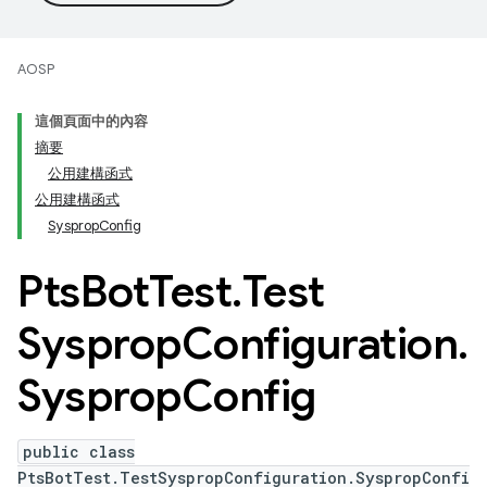
AOSP
這個頁面中的內容
摘要
公用建構函式
公用建構函式
SyspropConfig
Pts
Bot
Test
.
Test
Sysprop
Configuration
.
Sysprop
Config
public class
PtsBotTest.TestSyspropConfiguration.SyspropConfi