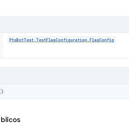
Pts
Bot
Test
.
Test
Flag
Configuration
.
Flag
Config
()
blicos