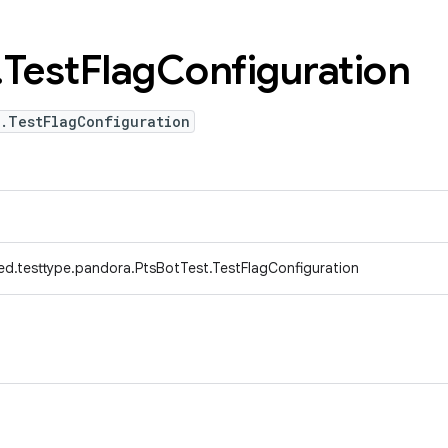
.
Test
Flag
Configuration
t.TestFlagConfiguration
ed.testtype.pandora.PtsBotTest.TestFlagConfiguration