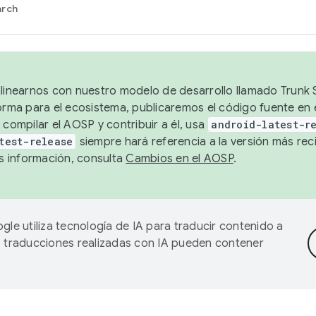
arch
alinearnos con nuestro modelo de desarrollo llamado Trunk S
forma para el ecosistema, publicaremos el código fuente en
 compilar el AOSP y contribuir a él, usa
android-latest-r
test-release
siempre hará referencia a la versión más reci
 información, consulta
Cambios en el AOSP
.
gle utiliza tecnología de IA para traducir contenido a
as traducciones realizadas con IA pueden contener