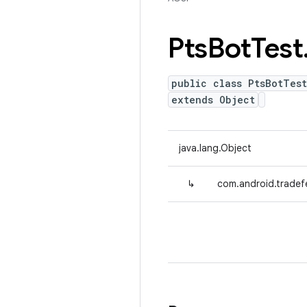
Pts
Bot
Test
public class PtsBotTes
extends Object
java.lang.Object
↳
com.android.tradef