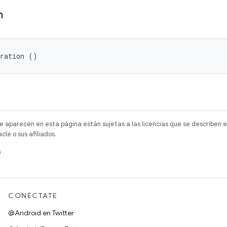
n
uration ()
e aparecen en esta página están sujetas a las licencias que se describen e
e o sus afiliados.
)
CONÉCTATE
@Android en Twitter