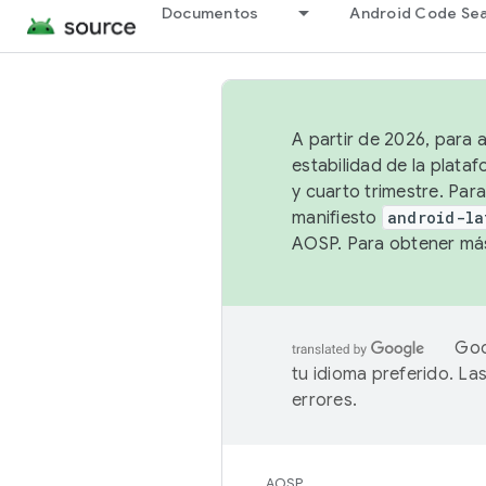
Documentos
Android Code Se
A partir de 2026, para 
estabilidad de la plata
y cuarto trimestre. Para
manifiesto
android-la
AOSP. Para obtener más
Goo
tu idioma preferido. L
errores.
AOSP