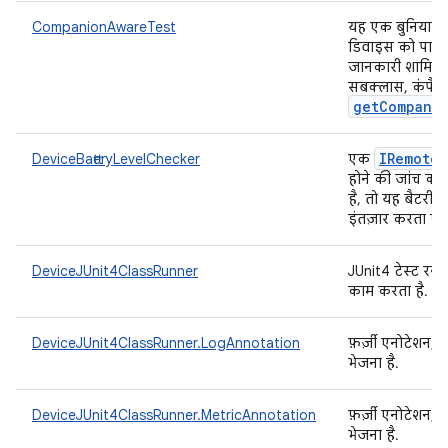
CompanionAwareTest
यह एक बुनियादी ट
डिवाइस को पाने 
जानकारी शामिल ह
सबक्लास, कंपैनि
getCompani
IRemote
T
DeviceBatteryLevelChecker
एक
होने की जांच करत
है, तो यह बैटरी के
इंतज़ार करता है.
DeviceJUnit4ClassRunner
JUnit4 टेस्ट रन
काम करता है.
DeviceJUnit4ClassRunner.LogAnnotation
फ़र्ज़ी एनोटेशन
भेजना है.
DeviceJUnit4ClassRunner.MetricAnnotation
फ़र्ज़ी एनोटेशन,
भेजना है.