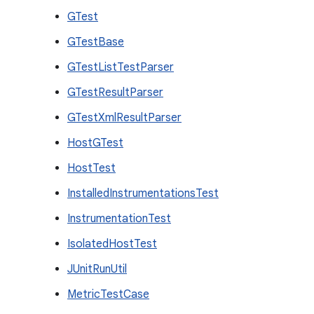
GTest
GTestBase
GTestListTestParser
GTestResultParser
GTestXmlResultParser
HostGTest
HostTest
InstalledInstrumentationsTest
InstrumentationTest
IsolatedHostTest
JUnitRunUtil
MetricTestCase