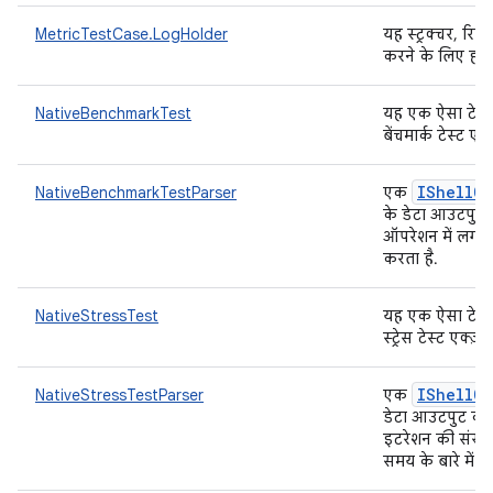
MetricTestCase.LogHolder
यह स्ट्रक्चर, रि
करने के लिए होता
NativeBenchmarkTest
यह एक ऐसा टेस्ट
बेंचमार्क टेस्ट ए
IShell
Ou
NativeBenchmarkTestParser
एक
के डेटा आउटपुट क
ऑपरेशन में लगने
करता है.
NativeStressTest
यह एक ऐसा टेस्ट
स्ट्रेस टेस्ट एक्ज
IShell
Ou
NativeStressTestParser
एक
डेटा आउटपुट को प
इटरेशन की संख्य
समय के बारे में म