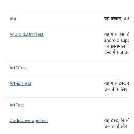
Abi
यह क्लास, ABI क
AndroidJUnitTest
यह एक ऐसा टेस्ट
android.suppor
का इस्तेमाल करके
टेस्ट पैकेज चलात
ArtGTest
ArtRunTest
यह एक टेस्ट रनर
चलाने के लिए कि
ArtTest
CodeCoverageTest
यह टेस्ट, किसी डि
चलाता है और कोड