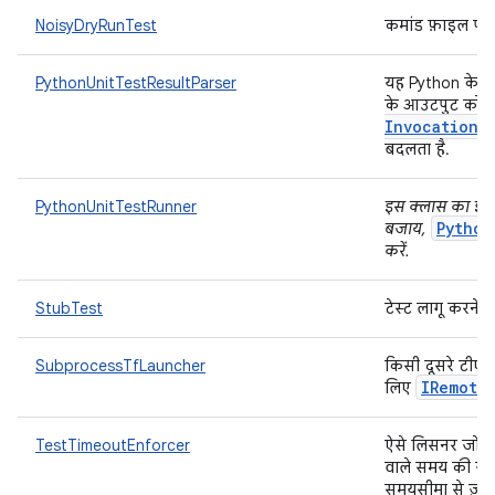
NoisyDryRunTest
कमांड फ़ाइल पर न
PythonUnitTestResultParser
यह Python के unit
के आउटपुट को 
Invocation
L
बदलता है.
PythonUnitTestRunner
इस क्लास का इस्त
Python
बजाय,
करें.
StubTest
टेस्ट लागू करने
SubprocessTfLauncher
किसी दूसरे टीएफ़
IRemote
लिए
TestTimeoutEnforcer
ऐसे लिसनर जो किस
वाले समय की जा
समयसीमा से ज़्याद