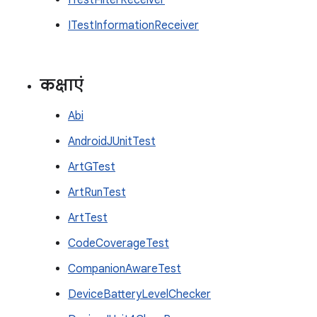
ITestFilterReceiver
ITestInformationReceiver
कक्षाएं
Abi
AndroidJUnitTest
ArtGTest
ArtRunTest
ArtTest
CodeCoverageTest
CompanionAwareTest
DeviceBatteryLevelChecker