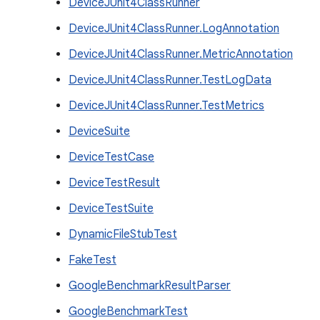
DeviceJUnit4ClassRunner
DeviceJUnit4ClassRunner.LogAnnotation
DeviceJUnit4ClassRunner.MetricAnnotation
DeviceJUnit4ClassRunner.TestLogData
DeviceJUnit4ClassRunner.TestMetrics
DeviceSuite
DeviceTestCase
DeviceTestResult
DeviceTestSuite
DynamicFileStubTest
FakeTest
GoogleBenchmarkResultParser
GoogleBenchmarkTest