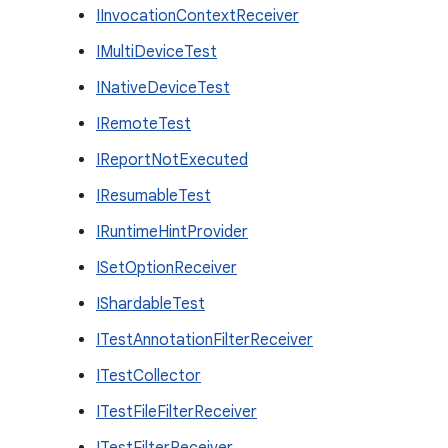
IInvocationContextReceiver
IMultiDeviceTest
INativeDeviceTest
IRemoteTest
IReportNotExecuted
IResumableTest
IRuntimeHintProvider
ISetOptionReceiver
IShardableTest
ITestAnnotationFilterReceiver
ITestCollector
ITestFileFilterReceiver