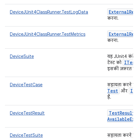
External
Res
DeviceJUnit4ClassRunner.TestLogData
करना.
External
Res
DeviceJUnit4ClassRunner.TestMetrics
करना.
DeviceSuite
यह JUnit4 कंटे
ITest
टेस्ट को
इसकी ज़रूरत है.
DeviceTestCase
सहायता करने वाल
Test
ID
और
है.
Test
Result
DeviceTestResult
Available
Exc
DeviceTestSuite
सहायता करने वाल