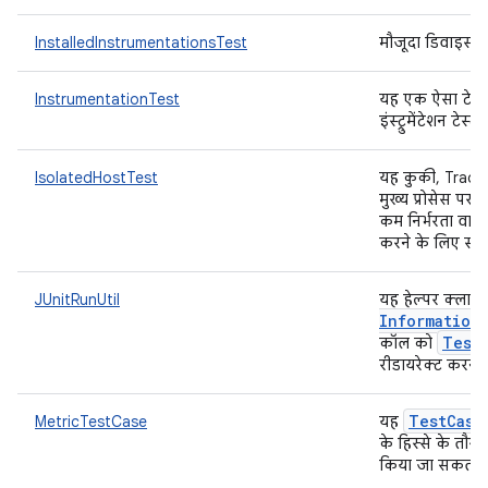
InstalledInstrumentationsTest
मौजूदा डिवाइस पर 
InstrumentationTest
यह एक ऐसा टेस्ट
इंस्ट्रुमेंटेशन टेस
IsolatedHostTest
यह कुकी, TradeF
मुख्य प्रोसेस पर 
कम निर्भरता वाले 
करने के लिए सबप
JUnitRunUtil
यह हेल्पर क्लास
Information
Test
कॉल को
रीडायरेक्ट करने 
Test
Case
MetricTestCase
यह
के हिस्से के तौर
किया जा सकता ह