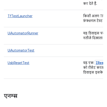
कर देते हैं.
TfTestLauncher
किसी अलग TF इंस
फ़ंक्शनल टेस्ट च
UiAutomatorRunner
यह डिवाइस पर य
नतीजे दिखाता है
UiAutomatorTest
IRemo
UsbResetTest
यह एक
को रीसेट करता ह
डिवाइस इसके बा
एनम्स