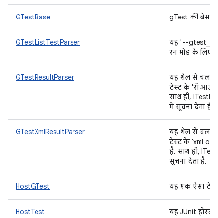
GTestBase
gTest की बेस क
GTestListTestParser
यह "--gtest_list
रन मोड के लिए नत
GTestResultParser
यह शेल से चलने 
टेस्ट के 'रॉ आउटप
साथ ही, ITestInv
में सूचना देता है.
GTestXmlResultParser
यह शेल से चलने 
टेस्ट के 'xml ou
है. साथ ही, ITest
सूचना देता है.
HostGTest
यह एक ऐसा टेस्ट 
HostTest
यह JUnit होस्ट प