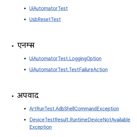
UiAutomatorTest
UsbResetTest
एनम्स
UiAutomatorTest.LoggingOption
UiAutomatorTest.TestFailureAction
अपवाद
ArtRunTest.AdbShellCommandException
DeviceTestResult.RuntimeDeviceNotAvailable
Exception