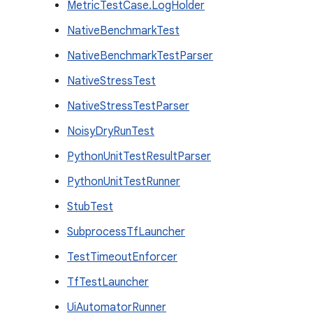
MetricTestCase.LogHolder
NativeBenchmarkTest
NativeBenchmarkTestParser
NativeStressTest
NativeStressTestParser
NoisyDryRunTest
PythonUnitTestResultParser
PythonUnitTestRunner
StubTest
SubprocessTfLauncher
TestTimeoutEnforcer
TfTestLauncher
UiAutomatorRunner