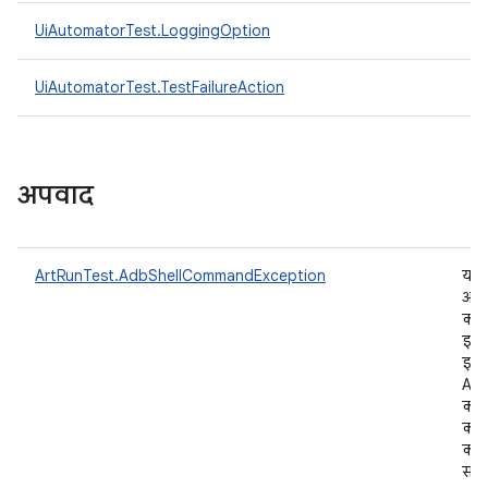
UiAutomatorTest.LoggingOption
UiAutomatorTest.TestFailureAction
अपवाद
ArtRunTest.AdbShellCommandException
यह
अप
क्ला
इस
इस्त
ADB
कमा
को 
करत
समय