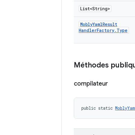
List<String>
Mobly
Yaml
Result
Handler
Factory
.
Type
Méthodes publiq
compilateur
public static 
MoblyYam