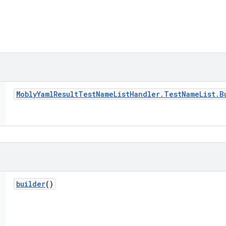
Mobly
Yaml
Result
Test
Name
List
Handler
.
Test
Name
List
.
B
builder
()