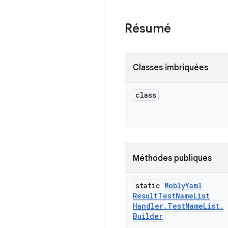
Résumé
Classes imbriquées
class
Méthodes publiques
static
Mobly
Yaml
Result
Test
Name
List
Handler
.
Test
Name
List
.
Builder