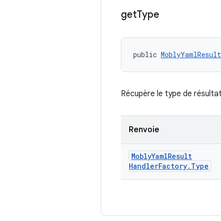
get
Type
public 
MoblyYamlResult
Récupère le type de résulta
Renvoie
Mobly
Yaml
Result
Handler
Factory
.
Type