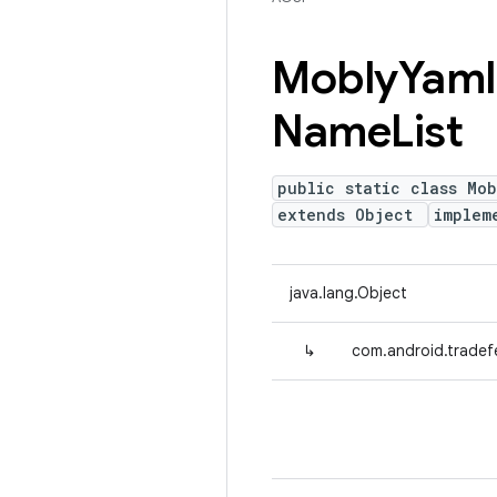
Mobly
Yaml
Name
List
public static class Mob
extends Object
implem
java.lang.Object
↳
com.android.tradef