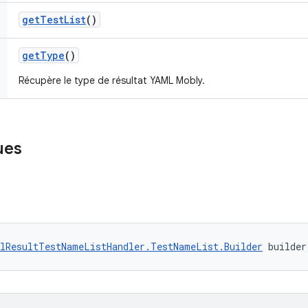
get
Test
List
()
get
Type
()
Récupère le type de résultat YAML Mobly.
ues
lResultTestNameListHandler.TestNameList.Builder
 builder