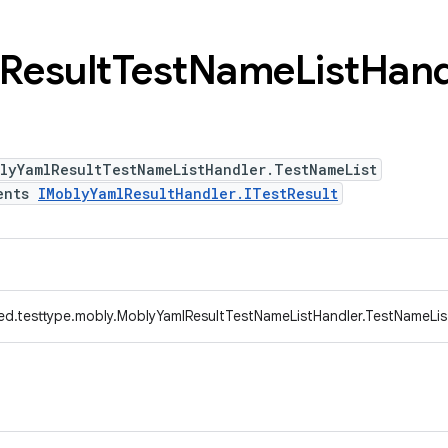
Result
Test
Name
List
Hand
lyYamlResultTestNameListHandler.TestNameList
ents
IMoblyYamlResultHandler.ITestResult
ed.testtype.mobly.MoblyYamlResultTestNameListHandler.TestNameLis