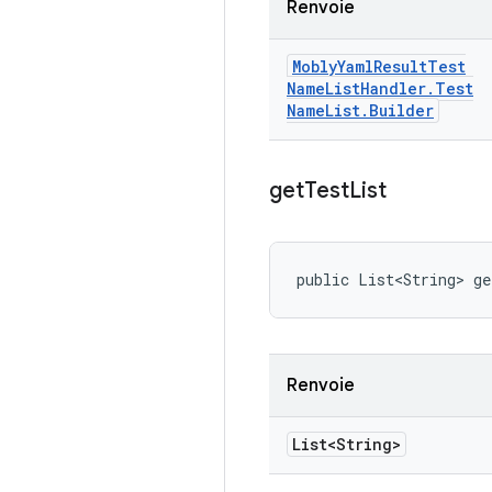
Renvoie
Mobly
Yaml
Result
Test
Name
List
Handler
.
Test
Name
List
.
Builder
get
Test
List
public List<String> g
Renvoie
List<String>