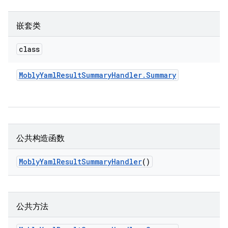
嵌套类
class
Mobly
Yaml
Result
Summary
Handler
.
Summary
公共构造函数
Mobly
Yaml
Result
Summary
Handler
()
公共方法