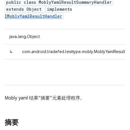
public class MoblyYamlResultSummaryHandler
extends Object
implements
IMoblyYamlResultHandler
java.lang.Object
↳
com.android.tradefed.testtype.mobly.MoblyYamlResultS
Mobly yaml 结果“摘要”元素处理程序。
摘要