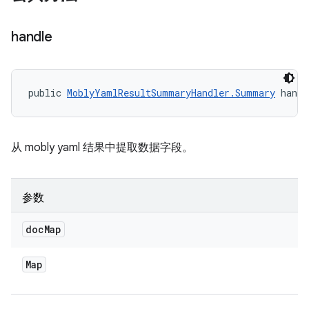
handle
public 
MoblyYamlResultSummaryHandler.Summary
 handl
从 mobly yaml 结果中提取数据字段。
参数
doc
Map
Map