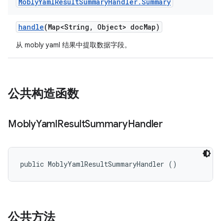
Mobly
Yaml
Result
Summary
Handler
.
Summary
handle
(Map<String
,
Object> doc
Map)
从 mobly yaml 结果中提取数据字段。
公共构造函数
Mobly
Yaml
Result
Summary
Handler
public MoblyYamlResultSummaryHandler ()
公共方法