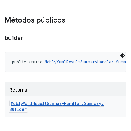
Métodos públicos
builder
public static 
MoblyYamlResultSummaryHandler.Summar
Retorna
Mobly
Yaml
Result
Summary
Handler
.
Summary
.
Builder