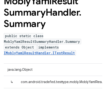
Mobly
Yaml
Result
Summary
Handler
.
Summary
public static class
MoblyYamlResultSummaryHandler.Summary
extends Object
implements
IMoblyYamlResultHandler.ITestResult
java.lang.Object
↳
com.android.tradefed.testtype.mobly.MoblyYamlResu