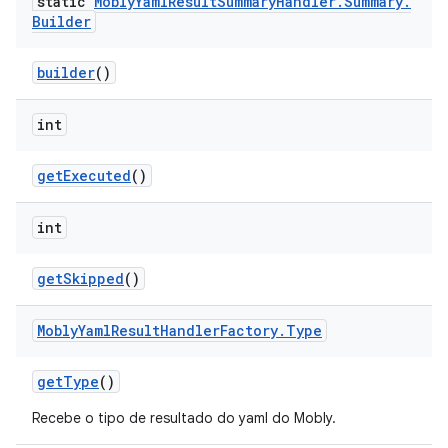
static
Mobly
Yaml
Result
Summary
Handler
.
Summary
.
Builder
builder
()
int
get
Executed
()
int
get
Skipped
()
Mobly
Yaml
Result
Handler
Factory
.
Type
get
Type
()
Recebe o tipo de resultado do yaml do Mobly.