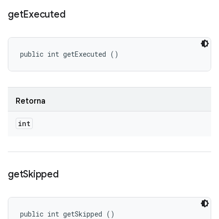
get
Executed
public int getExecuted ()
Retorna
int
get
Skipped
public int getSkipped ()