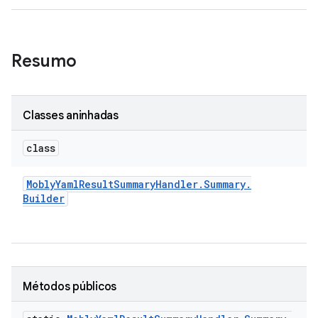
Resumo
Classes aninhadas
class
Mobly
Yaml
Result
Summary
Handler
.
Summary
.
Builder
Métodos públicos