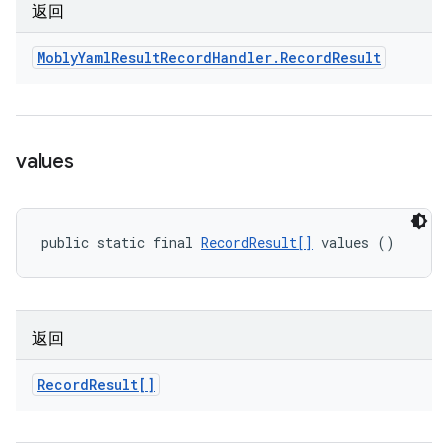
返回
Mobly
Yaml
Result
Record
Handler
.
Record
Result
values
public static final 
RecordResult[]
 values ()
返回
Record
Result[]