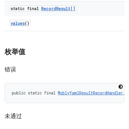
static final
Record
Result[]
values
()
枚举值
错误
public static final 
MoblyYamlResultRecordHandler.R
未通过