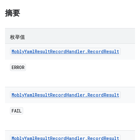
摘要
枚举值
Mobly
Yaml
Result
Record
Handler
.
Record
Result
ERROR
Mobly
Yaml
Result
Record
Handler
.
Record
Result
FAIL
Mobly
Yaml
Result
Record
Handler
.
Record
Result