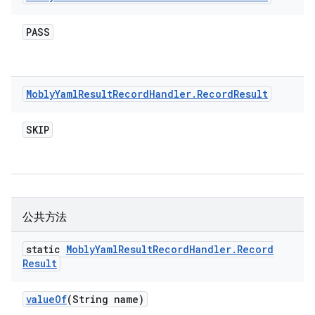
PASS
Mobly
Yaml
Result
Record
Handler
.
Record
Result
SKIP
公共方法
static
Mobly
Yaml
Result
Record
Handler
.
Record
Result
value
Of
(String name)