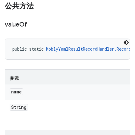
公共方法
value
Of
public static 
MoblyYamlResultRecordHandler.RecordR
参数
name
String