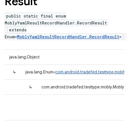
Result
public static final enum
MoblyYamlResultRecordHandler.RecordResult
extends
Enum<
MoblyYamlResultRecordHandler.RecordResult
>
java.lang.Object
↳
java.lang.Enum<
com.android.tradefed.testtype.mobly.
↳
com.android.tradefed.testtype.mobly.MoblyYa