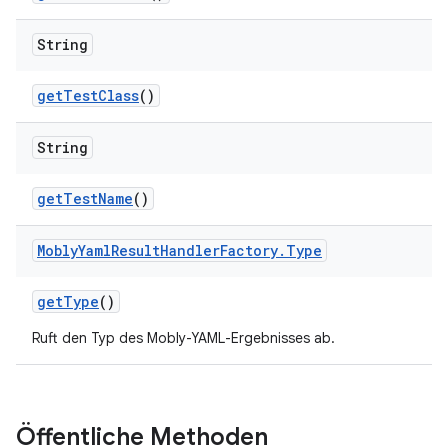
String
get
Test
Class
()
String
get
Test
Name
()
Mobly
Yaml
Result
Handler
Factory
.
Type
get
Type
()
Ruft den Typ des Mobly-YAML-Ergebnisses ab.
Öffentliche Methoden