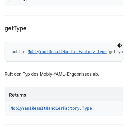
get
Type
public 
MoblyYamlResultHandlerFactory.Type
 getType 
Ruft den Typ des Mobly-YAML-Ergebnisses ab.
Returns
Mobly
Yaml
Result
Handler
Factory
.
Type