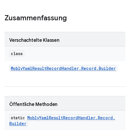
Zusammenfassung
Verschachtelte Klassen
class
Mobly
Yaml
Result
Record
Handler
.
Record
.
Builder
Öffentliche Methoden
static
Mobly
Yaml
Result
Record
Handler
.
Record
.
Builder