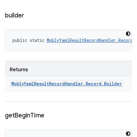
builder
public static 
MoblyYamlResultRecordHandler.Record.
Returns
Mobly
Yaml
Result
Record
Handler
.
Record
.
Builder
get
Begin
Time