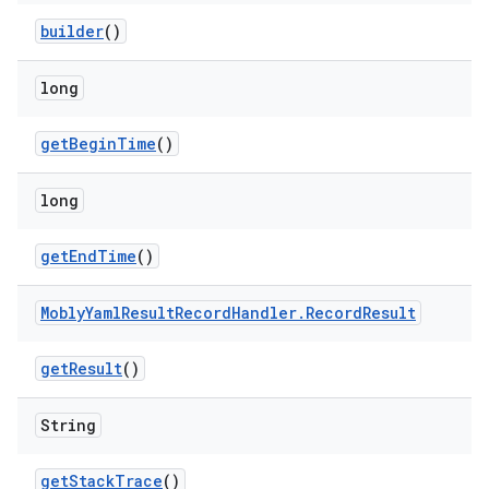
builder
()
long
get
Begin
Time
()
long
get
End
Time
()
Mobly
Yaml
Result
Record
Handler
.
Record
Result
get
Result
()
String
get
Stack
Trace
()