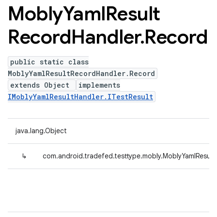
Mobly
Yaml
Result
Record
Handler
.
Record
public static class
MoblyYamlResultRecordHandler.Record
extends Object
implements
IMoblyYamlResultHandler.ITestResult
java.lang.Object
↳
com.android.tradefed.testtype.mobly.MoblyYamlResul