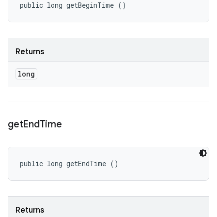
public long getBeginTime ()
Returns
long
get
End
Time
public long getEndTime ()
Returns