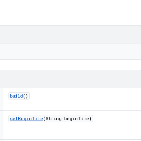
build
()
set
Begin
Time
(String begin
Time)