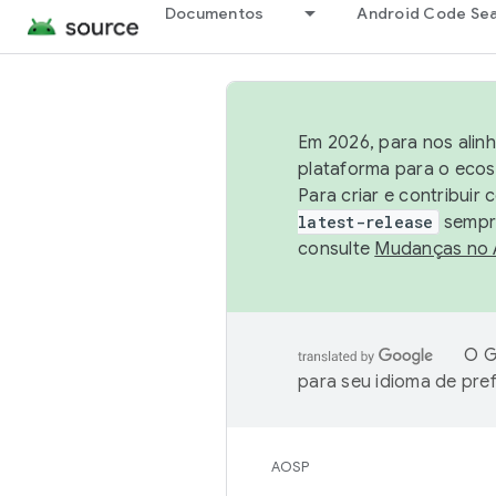
Documentos
Android Code Se
Em 2026, para nos alin
plataforma para o ecos
Para criar e contribuir
latest-release
sempre
consulte
Mudanças no
O G
para seu idioma de pre
AOSP