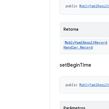
public 
MoblyYamlResult
Retorna
Mobly
Yaml
Result
Record
Handler
.
Record
set
Begin
Time
public 
MoblyYamlResult
Parâmetros