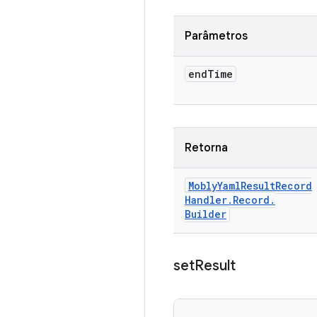
Parâmetros
end
Time
Retorna
Mobly
Yaml
Result
Record
Handler
.
Record
.
Builder
set
Result