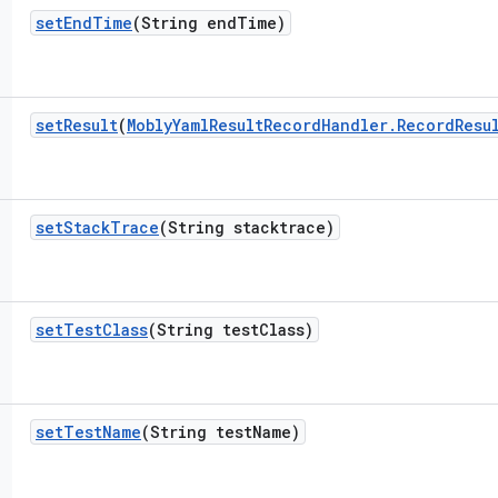
set
End
Time
(String end
Time)
set
Result
(
Mobly
Yaml
Result
Record
Handler
.
Record
Resu
set
Stack
Trace
(String stacktrace)
set
Test
Class
(String test
Class)
set
Test
Name
(String test
Name)