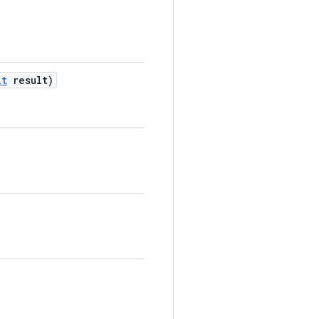
lt
result)