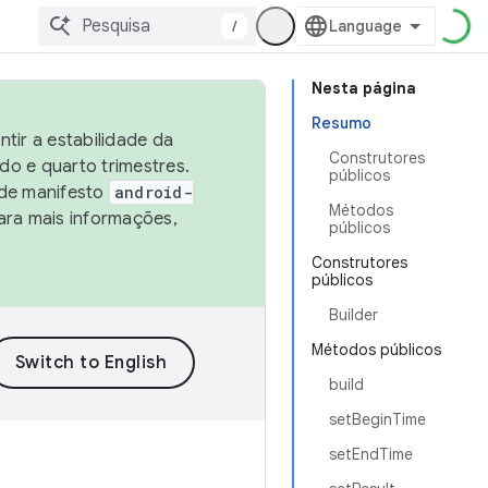
/
Nesta página
Resumo
tir a estabilidade da
Construtores
o e quarto trimestres.
públicos
 de manifesto
android-
Métodos
ara mais informações,
públicos
Construtores
públicos
Builder
Métodos públicos
build
setBeginTime
setEndTime