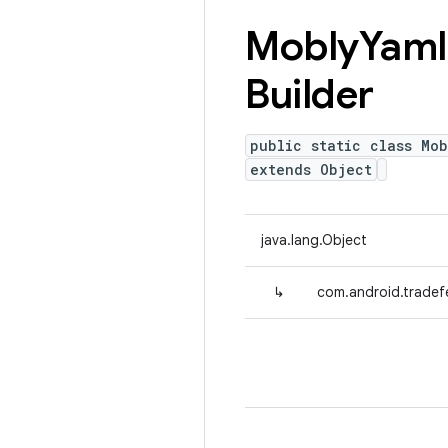
Mobly
Yaml
Builder
public static class Mo
extends Object
java.lang.Object
↳
com.android.tradef