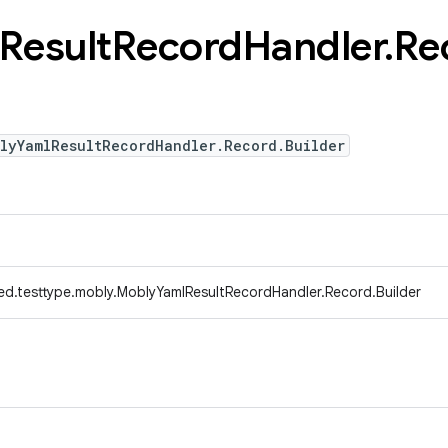
Result
Record
Handler
.
Re
blyYamlResultRecordHandler.Record.Builder
ed.testtype.mobly.MoblyYamlResultRecordHandler.Record.Builder