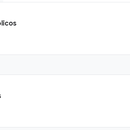
licos
s