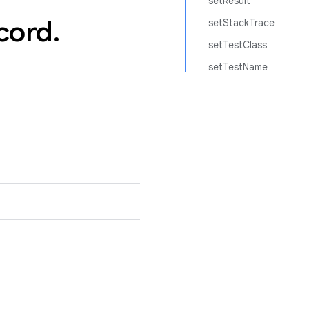
setResult
cord
.
setStackTrace
setTestClass
setTestName