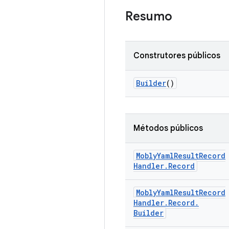
Resumo
Construtores públicos
Builder
()
Métodos públicos
Mobly
Yaml
Result
Record
Handler
.
Record
Mobly
Yaml
Result
Record
Handler
.
Record
.
Builder