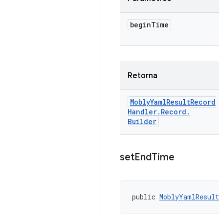
begin
Time
Retorna
Mobly
Yaml
Result
Record
Handler
.
Record
.
Builder
set
End
Time
public 
MoblyYamlResult