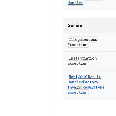
Handler
Génère
Illegal
Access
Exception
Instantiation
Exception
Mobly
Yaml
Result
Handler
Factory
.
Invalid
Result
Type
Exception