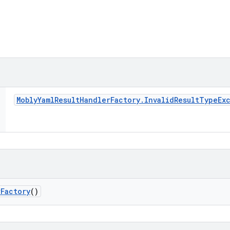
Mobly
Yaml
Result
Handler
Factory
.
Invalid
Result
Type
Ex
r
Factory
()