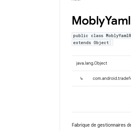
Mobly
Yaml
public class MoblyYaml
extends Object
java.lang.Object
↳
com.android.tradef
Fabrique de gestionnaires de