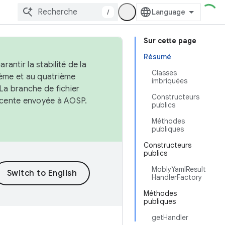
/
Sur cette page
Résumé
antir la stabilité de la
Classes
ème et au quatrième
imbriquées
 La branche de fichier
Constructeurs
récente envoyée à AOSP.
publics
Méthodes
publiques
Constructeurs
publics
MoblyYamlResult
HandlerFactory
Méthodes
publiques
getHandler