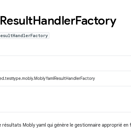
Result
Handler
Factory
ResultHandlerFactory
ed.testtype.mobly.MoblyYamlResultHandlerFactory
 résultats Mobly yaml qui génère le gestionnaire approprié en 