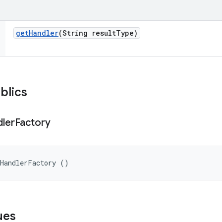
get
Handler
(String result
Type)
blics
ler
Factory
tHandlerFactory ()
ues