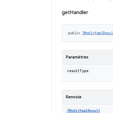
get
Handler
public 
IMoblyYamlResul
Paramètres
result
Type
Renvoie
IMobly
Yaml
Result