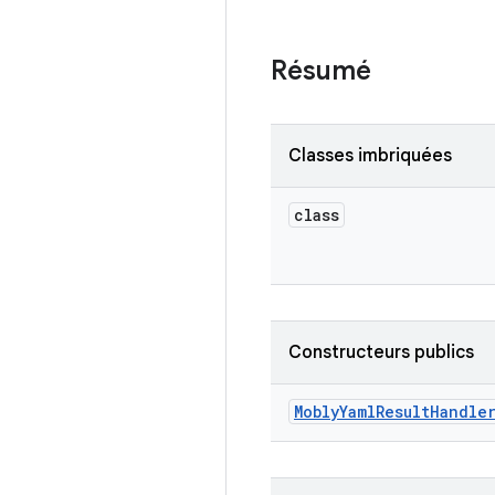
Résumé
Classes imbriquées
class
Constructeurs publics
Mobly
Yaml
Result
Handle