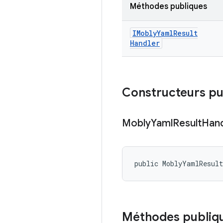
Méthodes publiques
IMobly
Yaml
Result
Handler
Constructeurs pu
Mobly
Yaml
Result
Hand
public MoblyYamlResul
Méthodes publiq