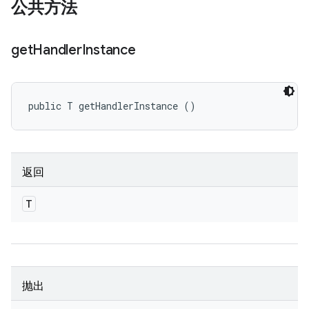
公共方法
get
Handler
Instance
public T getHandlerInstance ()
返回
T
抛出