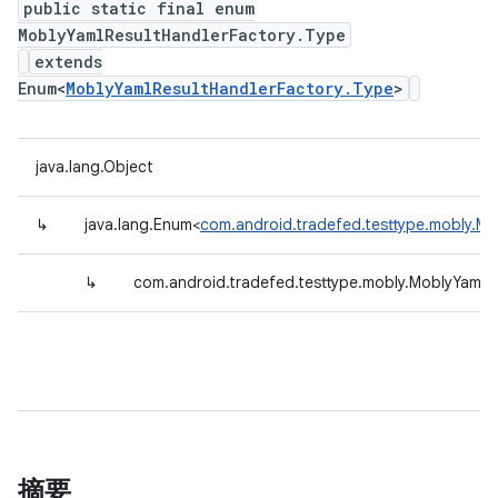
public static final enum
MoblyYamlResultHandlerFactory.Type
extends
Enum<
MoblyYamlResultHandlerFactory.Type
>
java.lang.Object
↳
java.lang.Enum<
com.android.tradefed.testtype.mobly.Mo
↳
com.android.tradefed.testtype.mobly.MoblyYamlR
摘要