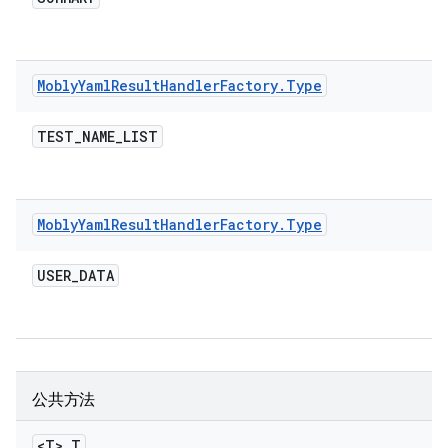
Mobly
Yaml
Result
Handler
Factory
.
Type
TEST
_
NAME
_
LIST
Mobly
Yaml
Result
Handler
Factory
.
Type
USER
_
DATA
公共方法
<T> T