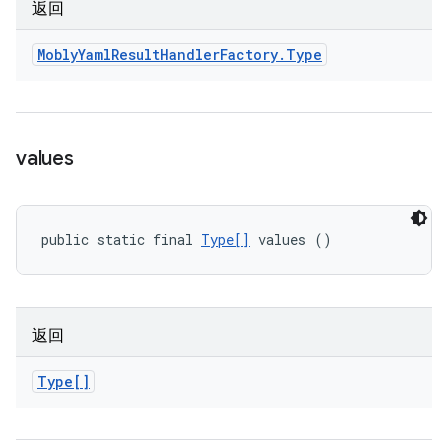
返回
Mobly
Yaml
Result
Handler
Factory
.
Type
values
public static final 
Type[]
 values ()
返回
Type[]