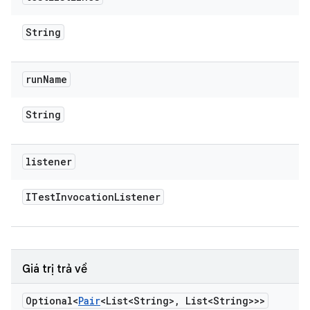
String
run
Name
String
listener
ITest
Invocation
Listener
Giá trị trả về
Optional<
Pair
<List<String>
,
List<String>>>