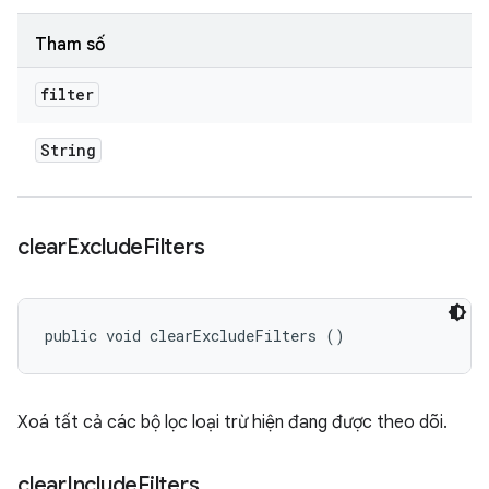
Tham số
filter
String
clear
Exclude
Filters
public void clearExcludeFilters ()
Xoá tất cả các bộ lọc loại trừ hiện đang được theo dõi.
clear
Include
Filters