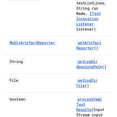
test
List
Lines
,
String run
Name
,
ITest
Invocation
Listener
listener)
Mobly
Artifact
Reporter
get
Artifact
Reporter
()
String
get
Log
Dir
Absolute
Path
()
File
get
Log
Dir
File
()
boolean
process
Yaml
Test
Results
(Input
Stream input