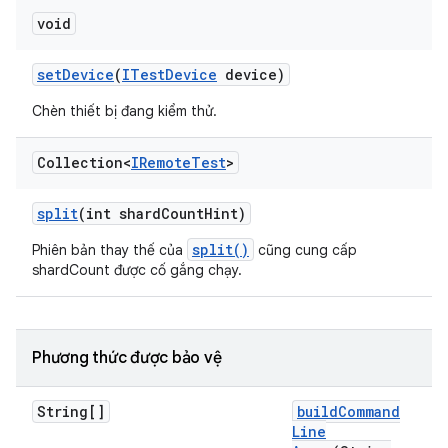
void
set
Device
(
ITest
Device
device)
Chèn thiết bị đang kiểm thử.
Collection<
IRemote
Test
>
split
(int shard
Count
Hint)
split()
Phiên bản thay thế của
cũng cung cấp
shardCount được cố gắng chạy.
Phương thức được bảo vệ
String[]
build
Command
Line