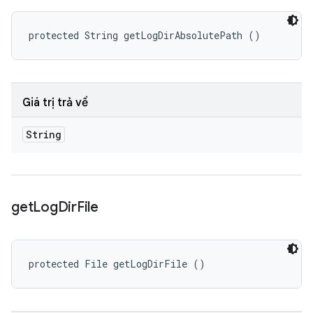
protected String getLogDirAbsolutePath ()
Giá trị trả về
String
get
Log
Dir
File
protected File getLogDirFile ()