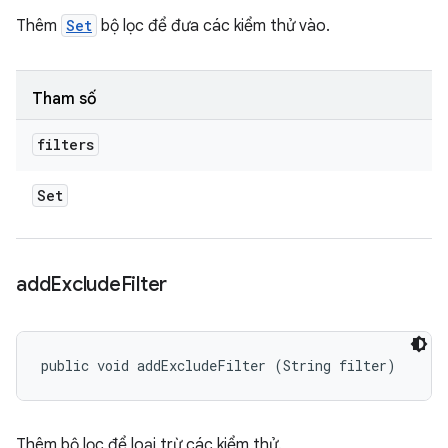
Thêm
Set
bộ lọc để đưa các kiểm thử vào.
Tham số
filters
Set
add
Exclude
Filter
public void addExcludeFilter (String filter)
Thêm bộ lọc để loại trừ các kiểm thử.