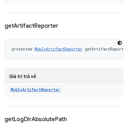
get
Artifact
Reporter
protected 
MoblyArtifactReporter
 getArtifactReporte
Giá trị trả về
Mobly
Artifact
Reporter
get
Log
Dir
Absolute
Path