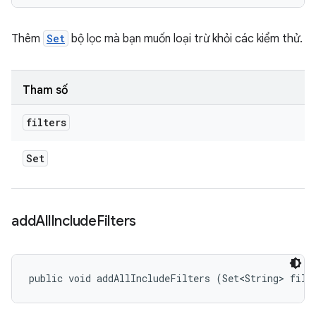
Thêm
Set
bộ lọc mà bạn muốn loại trừ khỏi các kiểm thử.
Tham số
filters
Set
add
All
Include
Filters
public void addAllIncludeFilters (Set<String> filt