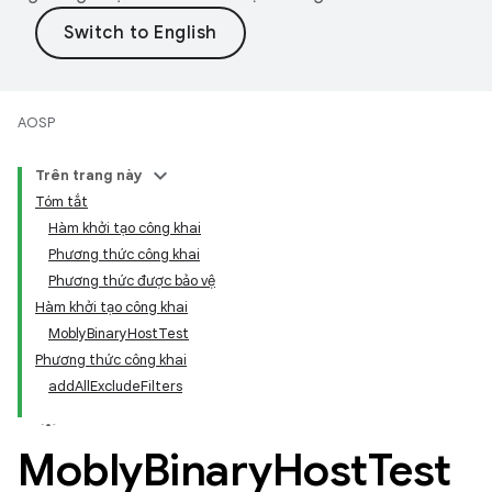
AOSP
Trên trang này
Tóm tắt
Hàm khởi tạo công khai
Phương thức công khai
Phương thức được bảo vệ
Hàm khởi tạo công khai
MoblyBinaryHostTest
Phương thức công khai
addAllExcludeFilters
Mobly
Binary
Host
Test