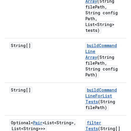
Array
(String
file
Path
,
String config
Path
,
List<String>
tests)
String[]
build
Command
Line
Array
(String
file
Path
,
String config
Path)
String[]
build
Command
Line
For
List
Tests
(String
file
Path)
Optional<
Pair
<List<String>
,
filter
List<String>>>
Tests
(String[]