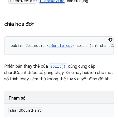
ITest
Device
ITest
Device
:
cần sử dụng
chia hoá đơn
public Collection<
IRemoteTest
> split (int shardCou
Phiên bản thay thế của
split()
cũng cung cấp
shardCount được cố gắng chạy. Điều này hữu ích cho một
số trình chạy kiểm thử không thể tuỳ ý quyết định đôi khi.
Tham số
shard
Count
Hint