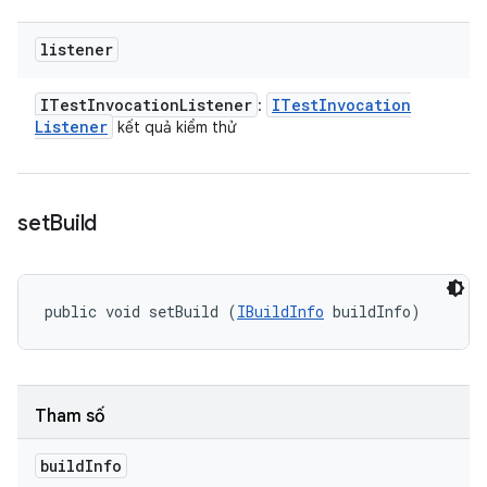
listener
ITest
Invocation
Listener
ITest
Invocation
:
Listener
kết quả kiểm thử
set
Build
public void setBuild (
IBuildInfo
 buildInfo)
Tham số
build
Info