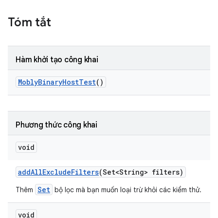
Tóm tắt
Hàm khởi tạo công khai
Mobly
Binary
Host
Test
()
Phương thức công khai
void
add
All
Exclude
Filters
(Set<String> filters)
Set
Thêm
bộ lọc mà bạn muốn loại trừ khỏi các kiểm thử.
void