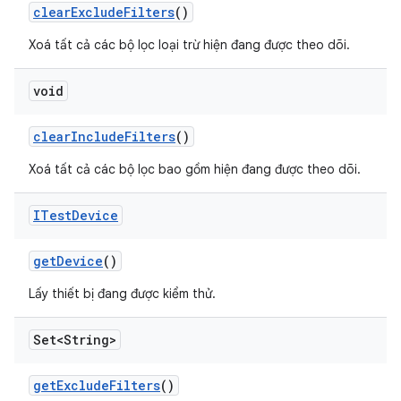
clear
Exclude
Filters
()
Xoá tất cả các bộ lọc loại trừ hiện đang được theo dõi.
void
clear
Include
Filters
()
Xoá tất cả các bộ lọc bao gồm hiện đang được theo dõi.
ITest
Device
get
Device
()
Lấy thiết bị đang được kiểm thử.
Set<String>
get
Exclude
Filters
()