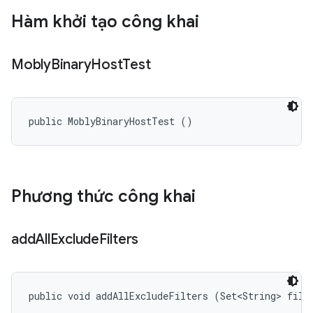
Hàm khởi tạo công khai
Mobly
Binary
Host
Test
public MoblyBinaryHostTest ()
Phương thức công khai
add
All
Exclude
Filters
public void addAllExcludeFilters (Set<String> filt