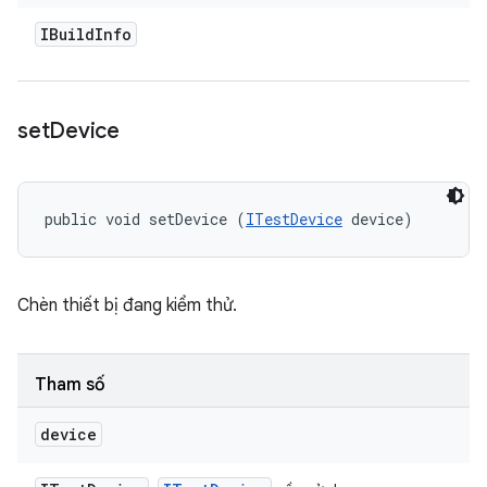
IBuild
Info
set
Device
public void setDevice (
ITestDevice
 device)
Chèn thiết bị đang kiểm thử.
Tham số
device