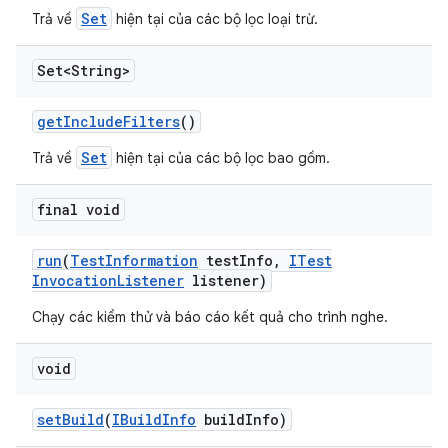
Set
Trả về
hiện tại của các bộ lọc loại trừ.
Set<String>
get
Include
Filters
()
Set
Trả về
hiện tại của các bộ lọc bao gồm.
final void
run
(
Test
Information
test
Info
,
ITest
Invocation
Listener
listener)
Chạy các kiểm thử và báo cáo kết quả cho trình nghe.
void
set
Build
(
IBuild
Info
build
Info)