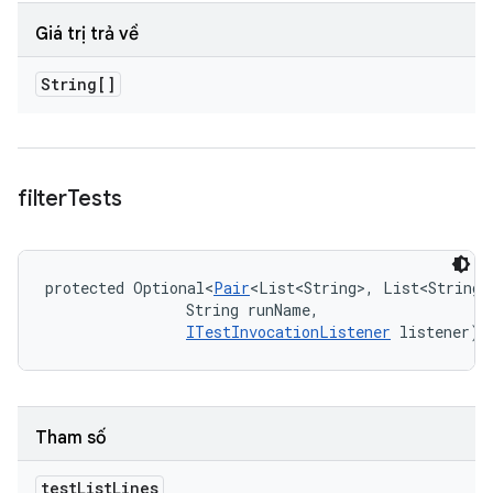
Giá trị trả về
String[]
filter
Tests
protected Optional<
Pair
<List<String>, List<String>
                String runName, 

ITestInvocationListener
 listener)
Tham số
test
List
Lines