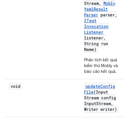
Stream
,
Mobly
Yaml
Result
Parser
parser
,
ITest
Invocation
Listener
listener
,
String run
Name)
Phân tích kết quả
kiểm thử Mobly và
báo cáo kết quả.
void
update
Config
File
(Input
Stream config
Input
Stream
,
Writer writer)