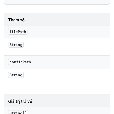
Tham số
file
Path
String
config
Path
String
Giá trị trả về
String[]