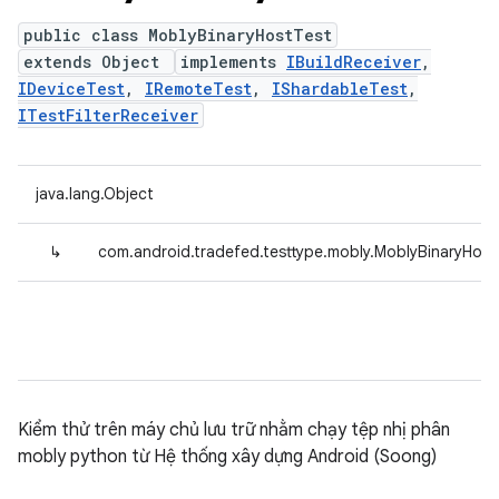
public class MoblyBinaryHostTest
extends Object
implements
IBuildReceiver
,
IDeviceTest
,
IRemoteTest
,
IShardableTest
,
ITestFilterReceiver
java.lang.Object
↳
com.android.tradefed.testtype.mobly.MoblyBinaryHost
Kiểm thử trên máy chủ lưu trữ nhằm chạy tệp nhị phân
mobly python từ Hệ thống xây dựng Android (Soong)