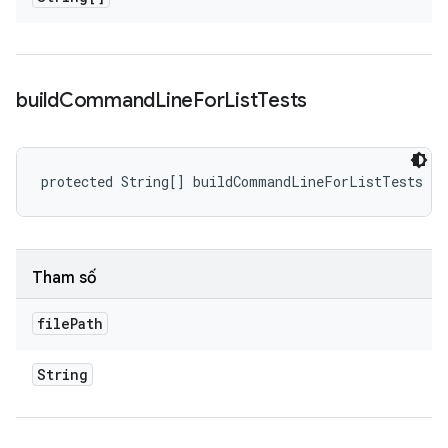
build
Command
Line
For
List
Tests
protected String[] buildCommandLineForListTests (S
Tham số
file
Path
String