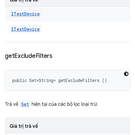
Giá trị trả về
ITest
Device
ITest
Device
get
Exclude
Filters
public Set<String> getExcludeFilters ()
Trả về
Set
hiện tại của các bộ lọc loại trừ.
Giá trị trả về