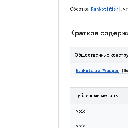
Обертка
RunNotifier
, ч
Краткое содер
Общественные констр
Run
Notifier
Wrapper
(Ru
Публичные методы
void
void