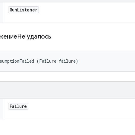
Run
Listener
жениеНе удалось
ssumptionFailed (Failure failure)
Failure