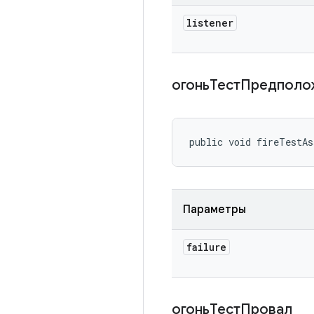
listener
огоньТестПредполо
public void fireTestA
Параметры
failure
огоньТестПровал