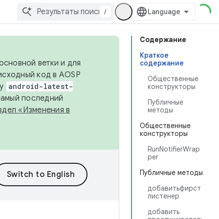
/
Содержание
Краткое
основной ветки и для
содержание
исходный код в AOSP
Общественные
ку
android-latest-
конструкторы
 самый последний
Публичные
здел «Изменения в
методы
Общественные
конструкторы
RunNotifierWrap
per
Публичные методы
добавитьфирст
листенер
добавить