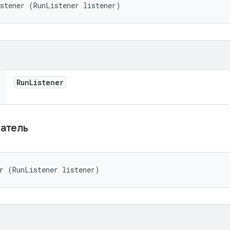
istener (RunListener listener)
Run
Listener
ватель
r (RunListener listener)