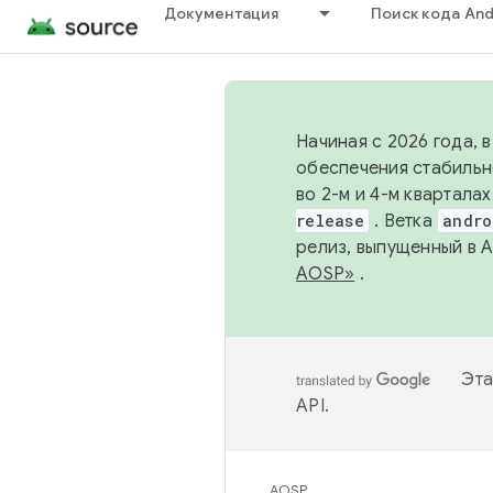
Документация
Поиск кода And
Начиная с 2026 года, 
обеспечения стабильн
во 2-м и 4-м квартала
release
. Ветка
andro
релиз, выпущенный в 
AOSP»
.
Эта
API
.
AOSP