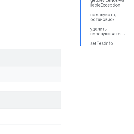
getDeviceNotAva
ilableException
.
пожалуйста,
остановись
удалить
прослушиватель
setTestInfo