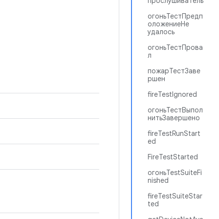
прослушиватель
огоньТестПредп
оложениеНе
удалось
огоньТестПрова
л
пожарТестЗаве
ршен
fireTestIgnored
огоньТестВыпол
нитьЗавершено
fireTestRunStart
ed
FireTestStarted
огоньTestSuiteFi
nished
fireTestSuiteStar
ted