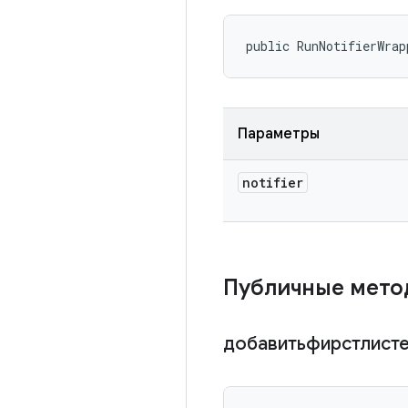
public RunNotifierWrap
Параметры
notifier
Публичные мет
добавитьфирстлист