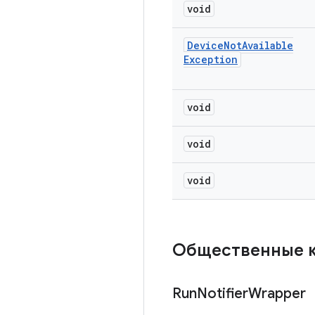
void
Device
Not
Available
Exception
void
void
void
Общественные 
Run
Notifier
Wrapper