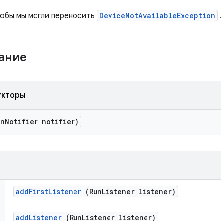
тобы мы могли переносить
DeviceNotAvailableException
жание
укторы
n
Notifier notifier)
add
First
Listener
(Run
Listener listener)
add
Listener
(Run
Listener listener)