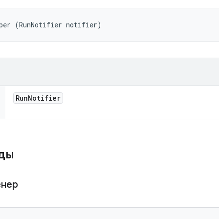
per (RunNotifier notifier)
Run
Notifier
оды
енер