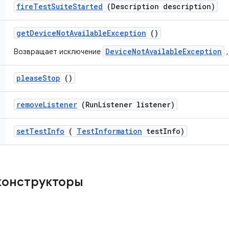
fire
Test
Suite
Started
(Description description)
get
Device
Not
Available
Exception
()
DeviceNotAvailableException
Возвращает исключение
,
please
Stop
()
remove
Listener
(Run
Listener listener)
set
Test
Info
(
Test
Information
test
Info)
конструкторы