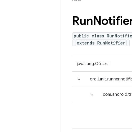
Run
Notifie
public class RunNotifi
extends RunNotifier
java.lang.Объект
↳
org.junit.runner.notif
↳
com.android.tr