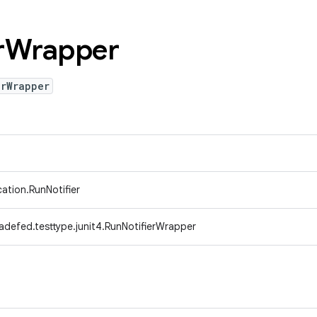
r
Wrapper
erWrapper
ication.RunNotifier
adefed.testtype.junit4.RunNotifierWrapper