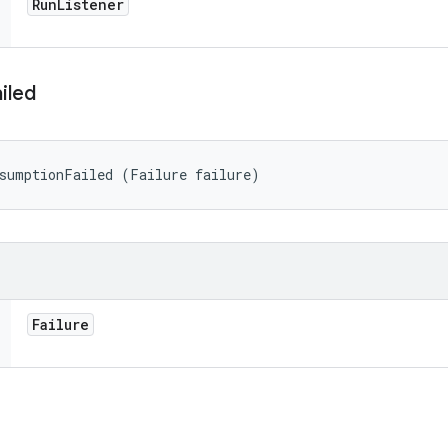
Run
Listener
iled
ssumptionFailed (Failure failure)
Failure