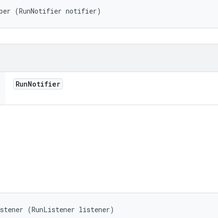
per (RunNotifier notifier)
Run
Notifier
istener (RunListener listener)