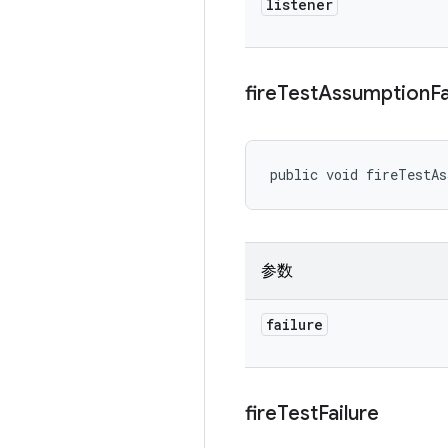
listener
fire
Test
Assumption
Fa
public void fireTestA
参数
failure
fire
Test
Failure