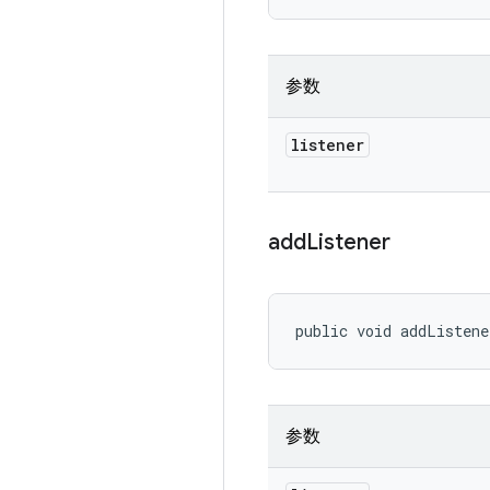
参数
listener
add
Listener
public void addListene
参数