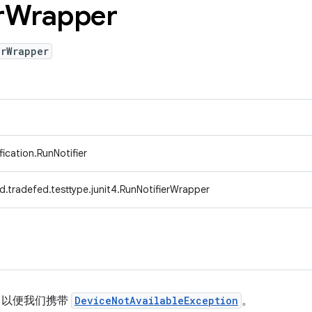
r
Wrapper
erWrapper
ification.RunNotifier
d.tradefed.testtype.junit4.RunNotifierWrapper
，以便我们携带
DeviceNotAvailableException
。