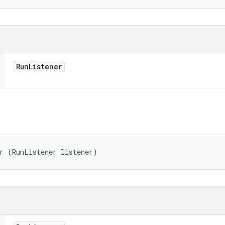
Run
Listener
r (RunListener listener)