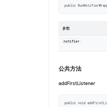
public RunNotifierWrap
参数
notifier
公共方法
add
First
Listener
public void addFirstL