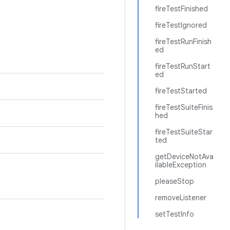
fireTestFinished
fireTestIgnored
fireTestRunFinish
ed
fireTestRunStart
ed
fireTestStarted
fireTestSuiteFinis
hed
fireTestSuiteStar
ted
getDeviceNotAva
ilableException
pleaseStop
removeListener
setTestInfo