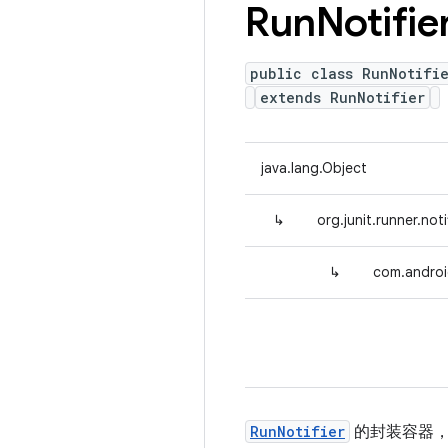
Run
Notifie
public class RunNotifi
extends RunNotifier
java.lang.Object
↳
org.junit.runner.not
↳
com.androi
RunNotifier
的封装容器