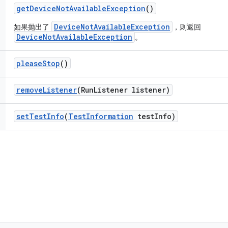
get
Device
Not
Available
Exception
()
DeviceNotAvailableException
如果抛出了
，则返回
DeviceNotAvailableException
。
please
Stop
()
remove
Listener
(Run
Listener listener)
set
Test
Info
(
Test
Information
test
Info)