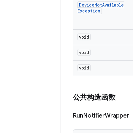
Device
Not
Available
Exception
void
void
void
公共构造函数
Run
Notifier
Wrapper