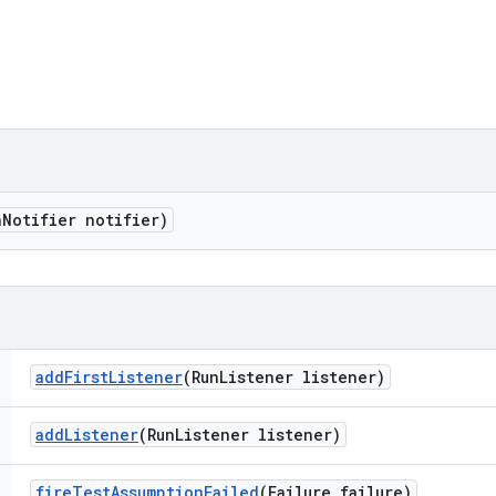
n
Notifier notifier)
add
First
Listener
(Run
Listener listener)
add
Listener
(Run
Listener listener)
fire
Test
Assumption
Failed
(Failure failure)